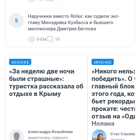
Наручники вместо Rolex: как судили экс-
5
главу Минздрава Кузбасса и бывшего
миллионера Дмитрия Беглова
5 034
15
МНЕНИЕ
МНЕНИЕ
«За неделю две ночи
«Никого нельз
были страшные»:
победить». О ч
туристка рассказала об
главный блокб
отдыхе в Крыму
этого года, ко
бьет рекорды 
прокате: честн
отзыв на «Оди
Нолана
Александра Исмайлова
Стас Соколов
заместитель главного
Эксперт