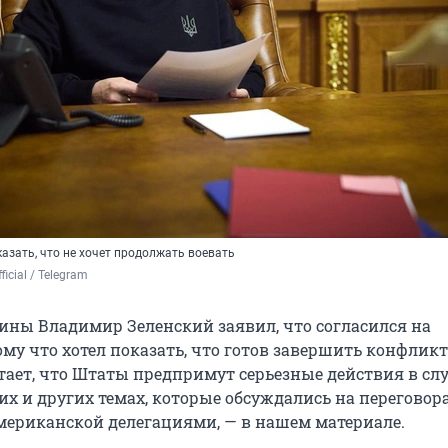
азать, что не хочет продолжать воевать
ficial / Telegram 
ины Владимир Зеленский заявил, что согласился на
му что хотел показать, что готов завершить конфликт
итает, что Штаты предпримут серьезные действия в сл
тих и других темах, которые обсуждались на перегово
мериканской делегациями, — в нашем материале.