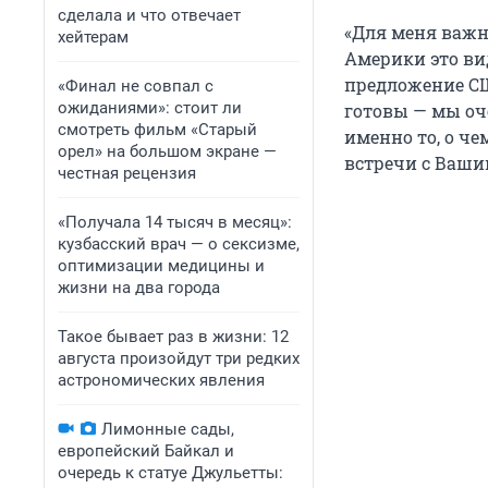
сделала и что отвечает
«Для меня важно
хейтерам
Америки это ви
предложение США
«Финал не совпал с
ожиданиями»: стоит ли
готовы — мы оч
смотреть фильм «Старый
именно то, о че
орел» на большом экране —
встречи с Ваши
честная рецензия
«Получала 14 тысяч в месяц»:
кузбасский врач — о сексизме,
оптимизации медицины и
жизни на два города
Такое бывает раз в жизни: 12
августа произойдут три редких
астрономических явления
Лимонные сады,
европейский Байкал и
очередь к статуе Джульетты: