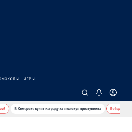
ОМОКОДЫ
ИГРЫ
ое?
В Кемерове сулят награду за «голову» преступника
Бойцовский 