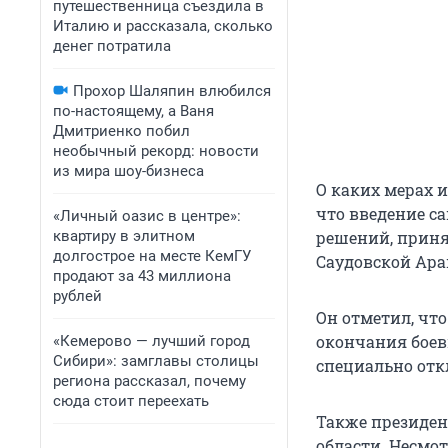
путешественница съездила в
Италию и рассказала, сколько
денег потратила
Прохор Шаляпин влюбился
по-настоящему, а Ваня
Дмитриенко побил
необычный рекорд: новости
из мира шоу-бизнеса
О каких мерах и
что введение с
«Личный оазис в центре»:
квартиру в элитном
решений, приня
долгострое на месте КемГУ
Саудовской Ара
продают за 43 миллиона
рублей
Он отметил, чт
окончания боев
«Кемерово — лучший город
Сибири»: замглавы столицы
специально отк
региона рассказал, почему
сюда стоит переехать
Также президен
области. Несмо