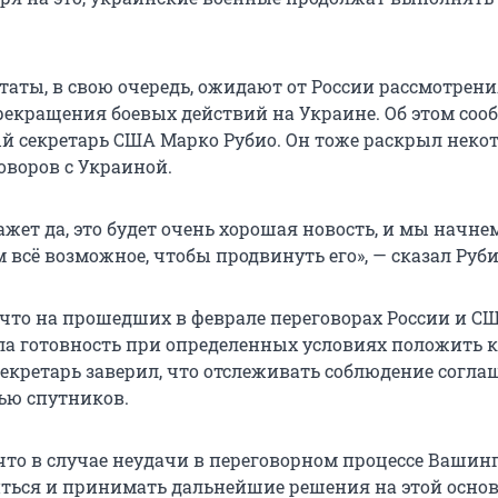
аты, в свою очередь, ожидают от России рассмотрени
екращения боевых действий на Украине. Об этом соо
й секретарь США Марко Рубио. Он тоже раскрыл неко
оворов с Украиной.
ажет да, это будет очень хорошая новость, и мы начне
м всё возможное, чтобы продвинуть его», — сказал Руби
 что на прошедших в феврале переговорах России и С
а готовность при определенных условиях положить 
секретарь заверил, что отслеживать соблюдение согл
ью спутников.
 что в случае неудачи в переговорном процессе Вашин
ться и принимать дальнейшие решения на этой основ