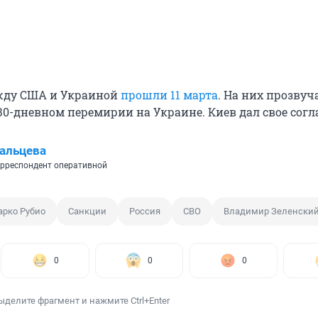
жду США и Украиной
прошли 11 марта
. На них прозвуч
0-дневном перемирии на Украине. Киев дал свое согл
альцева
рреспондент оперативной
арко Рубио
Санкции
Россия
СВО
Владимир Зеленски
0
0
0
ыделите фрагмент и нажмите Ctrl+Enter