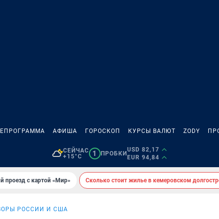
ЛЕПРОГРАММА
АФИША
ГОРОСКОП
КУРСЫ ВАЛЮТ
ZODY
ПР
USD 82,17
СЕЙЧАС
1
ПРОБКИ
+15°C
EUR 94,84
й проезд с картой «Мир»
Сколько стоит жилье в кемеровском долгостр
ВОРЫ РОССИИ И США