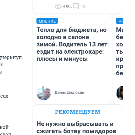
4 865
15
МНЕНИЕ
МНЕНИ
Тепло для бюджета, но
Мой б
холодно в салоне
береж
зимой. Водитель 13 лет
хотел
ездит на электрокаре:
тысяч
дчеркнул,
плюсы и минусы
креди
от
приех
в
безоп
Денис Дедюхин
осле
РЕКОМЕНДУЕМ
Не нужно выбрасывать и
ской
сжигать ботву помидоров
 свои