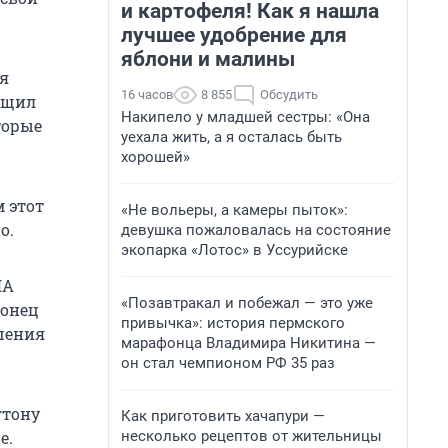
и картофеля! Как я нашла
лучшее удобрение для
яблони и малины
я
16 часов
8 855
Обсудить
бщил
Накипело у младшей сестры: «Она
торые
уехала жить, а я осталась быть
хорошей»
м этот
«Не вольеры, а камеры пыток»:
о.
девушка пожаловалась на состояние
экопарка «Лотос» в Уссурийске
ША
«Позавтракал и побежал — это уже
конец
привычка»: история пермского
ашения
марафонца Владимира Никитина —
он стал чемпионом РФ 35 раз
гтону
Как приготовить хачапури —
несколько рецептов от жительницы
е.