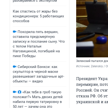
разбираемся с экспертом
Как спастись от жары без
кондиционера: 5 работающих
способов
Покорила пять вершин,
оставила предсмертную
записку и послание сыну. Что
с телом Натальи
Наговициной, погибшей на
пике Победы
Зеленский пытался док
Сибирский Бэнкси: как
Источник: 
Zelenskiy / Of
скульптор в черной маске
развешивает загадочные арт-
Президент Укра
объекты — видео
перемирие, пото
Россией. Он сч
«Как тебя в гроб такую
отказа РФ. Об э
положат?» Мать двоих детей
украинской и а
набила первую татуировку в
50 лет — зачем она это