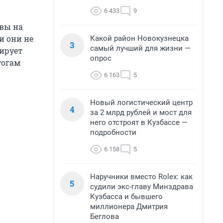
6 433
9
овы на
и они не
Какой район Новокузнецка
3
самый лучший для жизни —
ирует
опрос
тогам
6 163
5
Новый логистический центр
4
за 2 млрд рублей и мост для
него отстроят в Кузбассе —
подробности
6 158
5
Наручники вместо Rolex: как
5
судили экс-главу Минздрава
Кузбасса и бывшего
миллионера Дмитрия
Беглова