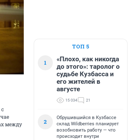
ТОП 5
«Плохо, как никогда
1
до этого»: таролог о
судьбе Кузбасса и
его жителей в
августе
15 034
21
 с
учае
Обрушившийся в Кузбассе
2
склад Wildberries планирует
рах между
возобновить работу — что
происходит внутри