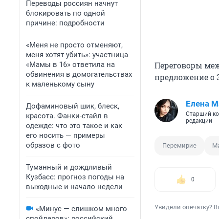
Переводы россиян начнут
блокировать по одной
причине: подробности
«Меня не просто отменяют,
меня хотят убить»: участница
«Мамы в 16» ответила на
Переговоры ме
обвинения в домогательствах
предложение о 3
к маленькому сыну
Елена М
Дофаминовый шик, блеск,
Старший ко
красота. Фанки-стайл в
редакции
одежде: что это такое и как
его носить — примеры
образов с фото
Перемирие
М
Туманный и дождливый
Кузбасс: прогноз погоды на
0
выходные и начало недели
Увидели опечатку? В
«Минус — слишком много
спойлеров»: российский