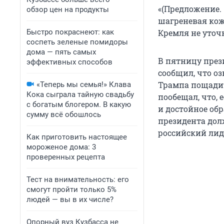
«(Предложение.
обзор цен на продукты
шагреневая кожа
Быстро покраснеют: как
Кремля не уточ
соспеть зеленые помидоры
дома — пять самых
В пятницу през
эффективных способов
сообщил, что о
Трампа пощадит
«Теперь мы семья!» Клава
Кока сыграла тайную свадьбу
пообещал, что,
с богатым блогером. В какую
и достойное об
сумму всё обошлось
президента дол
российский лид
Как приготовить настоящее
мороженое дома: 3
проверенных рецепта
Тест на внимательность: его
смогут пройти только 5%
людей — вы в их числе?
Опорный вуз Кузбасса не