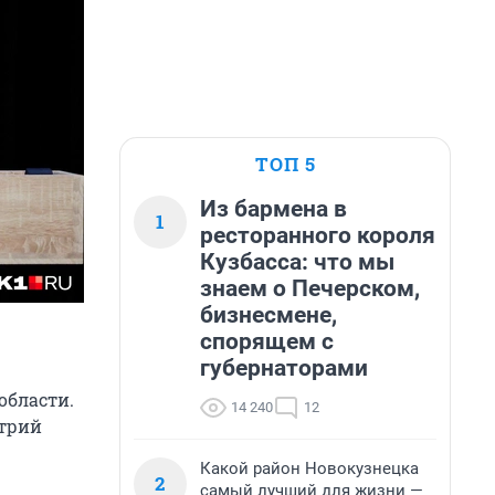
ТОП 5
Из бармена в
1
ресторанного короля
Кузбасса: что мы
знаем о Печерском,
бизнесмене,
спорящем с
губернаторами
области.
14 240
12
итрий
Какой район Новокузнецка
2
самый лучший для жизни —