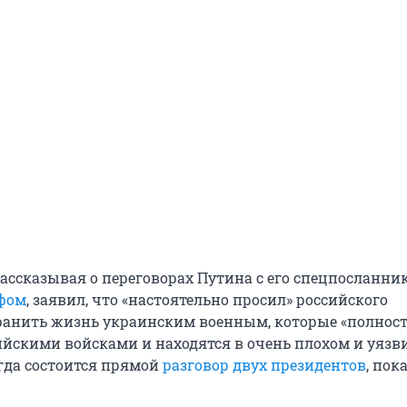
рассказывая о переговорах Путина с его спецпосланни
фом
, заявил, что «настоятельно просил» российского
ранить жизнь украинским военным, которые «полнос
йскими войсками и находятся в очень плохом и уяз
гда состоится прямой
разговор двух президентов
, пок