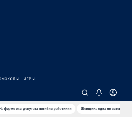
ОМОКОДЫ
ИГРЫ
На ферме экс-депутата погибли работники
Женщина едва не истекла кро