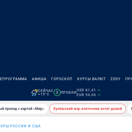
ЛЕПРОГРАММА
АФИША
ГОРОСКОП
КУРСЫ ВАЛЮТ
ZODY
ПР
USD 81,41
СЕЙЧАС
3
ПРОБКИ
+19°C
EUR 94,06
ый проезд с картой «Мир»
Кузбасский мэр-взяточник хочет домой
ВОРЫ РОССИИ И США