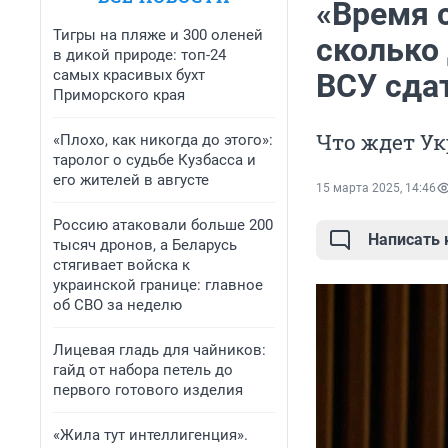
«Время 
Тигры на пляже и 300 оленей
сколько
в дикой природе: топ-24
самых красивых бухт
ВСУ сда
Приморского края
Что ждет Ук
«Плохо, как никогда до этого»:
таролог о судьбе Кузбасса и
его жителей в августе
15 марта 2025, 14:46
Россию атаковали больше 200
Написать
тысяч дронов, а Беларусь
стягивает войска к
украинской границе: главное
об СВО за неделю
Лицевая гладь для чайников:
гайд от набора петель до
первого готового изделия
«Жила тут интеллигенция».