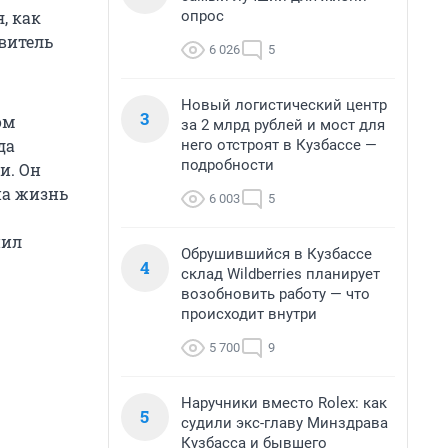
опрос
, как
авитель
6 026
5
Новый логистический центр
3
ом
за 2 млрд рублей и мост для
да
него отстроят в Кузбассе —
подробности
и. Он
на жизнь
6 003
5
нил
Обрушившийся в Кузбассе
4
склад Wildberries планирует
возобновить работу — что
происходит внутри
5 700
9
Наручники вместо Rolex: как
5
судили экс-главу Минздрава
Кузбасса и бывшего