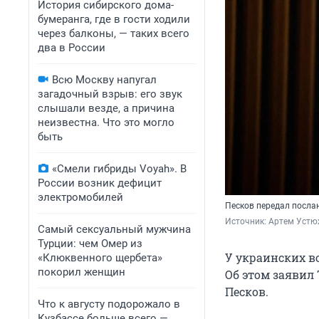
История сибирского дома-
бумеранга, где в гости ходили
через балконы, — таких всего
два в России
Всю Москву напугал
загадочный взрыв: его звук
слышали везде, а причина
неизвестна. Что это могло
быть
«Смели гибриды Voyah». В
России возник дефицит
электромобилей
Песков передал посла
Источник: 
Артем Устю
Самый сексуальный мужчина
Турции: чем Омер из
У украинских в
«Клюквенного щербета»
покорил женщин
Об этом заявил
Песков.
Что к августу подорожало в
Кузбассе больше всего —