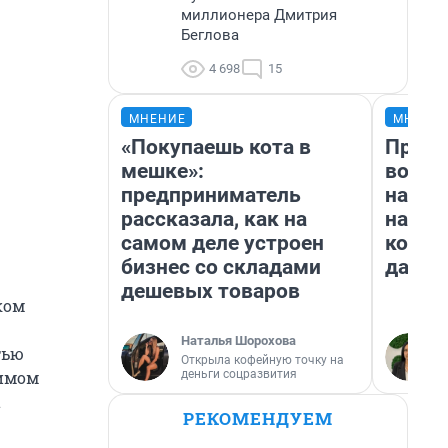
миллионера Дмитрия
Беглова
4 698
15
МНЕНИЕ
МНЕНИ
«Покупаешь кота в
Прода
мешке»:
возьм
предприниматель
нам г
рассказала, как на
налог
самом деле устроен
косне
бизнес со складами
даже 
дешевых товаров
ком
Наталья Шорохова
тью
Открыла кофейную точку на
деньги соцразвития
вимом
а
РЕКОМЕНДУЕМ