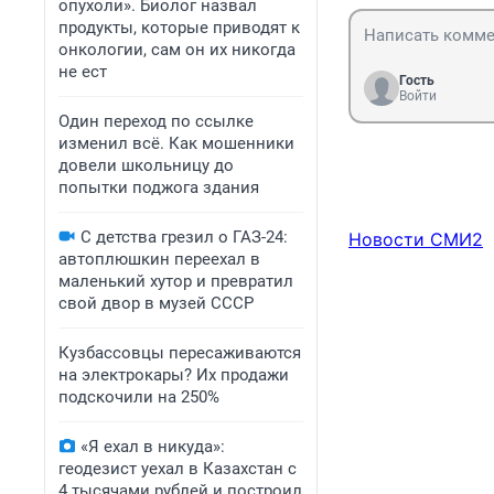
опухоли». Биолог назвал
продукты, которые приводят к
онкологии, сам он их никогда
не ест
Гость
Войти
Один переход по ссылке
изменил всё. Как мошенники
довели школьницу до
попытки поджога здания
С детства грезил о ГАЗ-24:
Новости СМИ2
автоплюшкин переехал в
маленький хутор и превратил
свой двор в музей СССР
Кузбассовцы пересаживаются
на электрокары? Их продажи
подскочили на 250%
«Я ехал в никуда»:
геодезист уехал в Казахстан с
4 тысячами рублей и построил