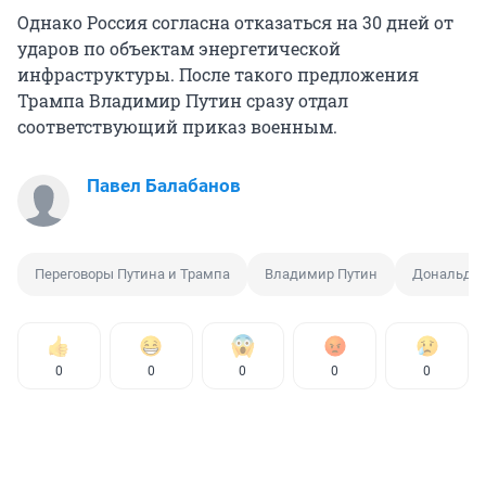
Однако Россия согласна отказаться на 30 дней от
ударов по объектам энергетической
инфраструктуры. После такого предложения
Трампа Владимир Путин сразу отдал
соответствующий приказ военным.
Павел Балабанов
Переговоры Путина и Трампа
Владимир Путин
Дональд Т
0
0
0
0
0