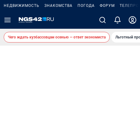
НЕДВИЖИМОСТЬ
ЗНАКОМСТВА
ПОГОДА
ФОРУМ
ТЕЛЕПРО
Чего ждать кузбассовцам осенью — ответ экономиста
Льготный про