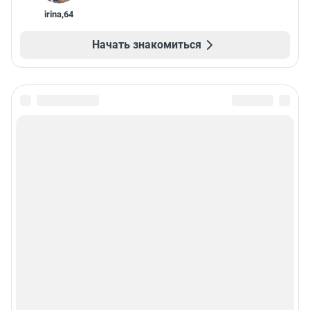
irina
,
64
Начать знакомиться