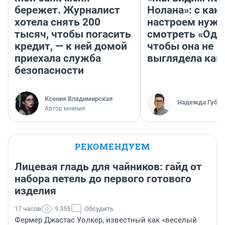
бережет. Журналист
Нолана»: с как
хотела снять 200
настроем нужн
тысяч, чтобы погасить
смотреть «Оди
кредит, — к ней домой
чтобы она не
приехала служба
выглядела как
безопасности
Ксения Владимирская
Надежда Губар
Автор мнения
РЕКОМЕНДУЕМ
Лицевая гладь для чайников: гайд от
набора петель до первого готового
изделия
17 часов
9 355
Обсудить
Фермер Джастас Уолкер, известный как «веселый