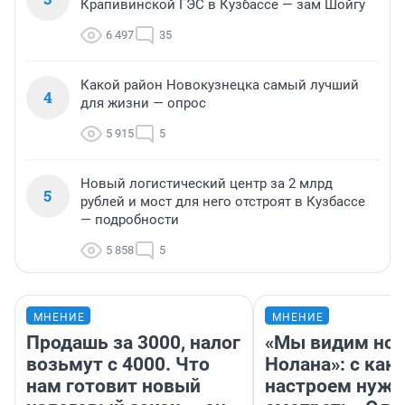
Крапивинской ГЭС в Кузбассе — зам Шойгу
6 497
35
Какой район Новокузнецка самый лучший
4
для жизни — опрос
5 915
5
Новый логистический центр за 2 млрд
5
рублей и мост для него отстроят в Кузбассе
— подробности
5 858
5
МНЕНИЕ
МНЕНИЕ
Продашь за 3000, налог
«Мы видим нов
возьмут с 4000. Что
Нолана»: с как
нам готовит новый
настроем нужн