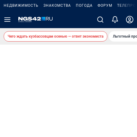
НЕДВИЖИМОСТЬ
ЗНАКОМСТВА
ПОГОДА
ФОРУМ
ТЕЛЕПРО
Чего ждать кузбассовцам осенью — ответ экономиста
Льготный про