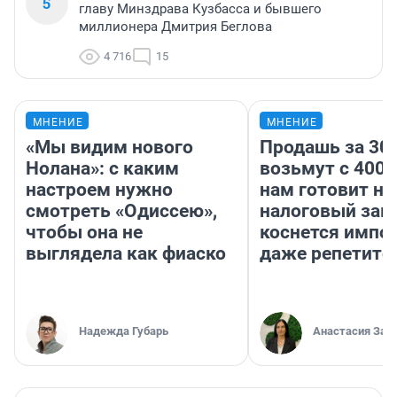
5
главу Минздрава Кузбасса и бывшего
миллионера Дмитрия Беглова
4 716
15
МНЕНИЕ
МНЕНИЕ
«Мы видим нового
Продашь за 300
Нолана»: с каким
возьмут с 4000
настроем нужно
нам готовит н
смотреть «Одиссею»,
налоговый зако
чтобы она не
коснется импор
выглядела как фиаско
даже репетито
Надежда Губарь
Анастасия Зав