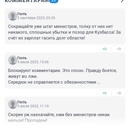
КОММЕНТАРИИ
23
Гость
2 сентября 2025, 03:35
Сокращайте уже штат министров, толку от них нет 
никакого, сплошные убытки и позор для Кузбасса! За 
счёт их зарплат гасить долг области!
+0
–0
Гость
3 июля 2025, 15:06
Блокируют комментарии. Это плохо. Правду боятся, 
живут во лжи.

Середюк не справляется с обязанностями 
губернатора. И скоро это Кузбассу хорошо аукнется?!!

+6
–0
Министры Кузбассу не нужны! Население вымирает и 
мигрирует в другие регионы.

Гость
Середюк приведет точно таких же как и он сам. 
3 июля 2025, 11:19
Других просто уже нет в наличии.
Скорее уж назначайте, нам без министров никак 
нельзя! Пропадем!