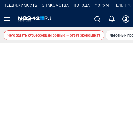
НЕДВИЖИМОСТЬ
ЗНАКОМСТВА
ПОГОДА
ФОРУМ
ТЕЛЕПРО
Чего ждать кузбассовцам осенью — ответ экономиста
Льготный про