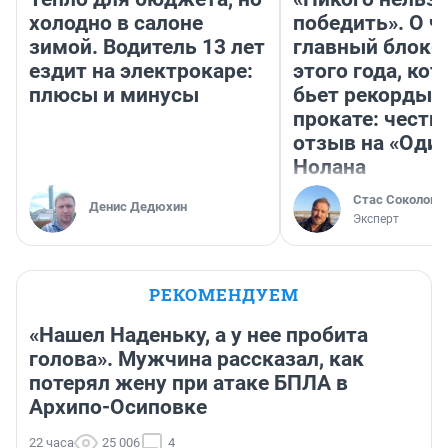
холодно в салоне
победить». О ч
зимой. Водитель 13 лет
главный блокб
ездит на электрокаре:
этого года, ко
плюсы и минусы
бьет рекорды 
прокате: честн
отзыв на «Оди
Нолана
Стас Соколов
Денис Дедюхин
Эксперт
РЕКОМЕНДУЕМ
«Нашел Наденьку, а у нее пробита
голова». Мужчина рассказал, как
потерял жену при атаке БПЛА в
Архипо-Осиповке
22 часа
25 006
4