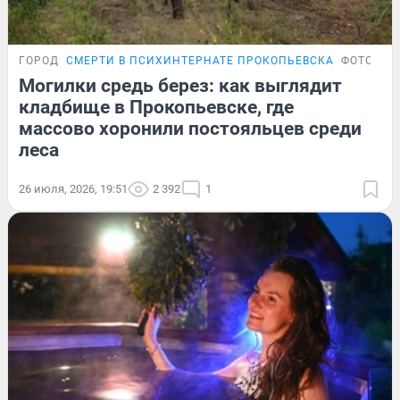
ГОРОД
СМЕРТИ В ПСИХИНТЕРНАТЕ ПРОКОПЬЕВСКА
ФОТОРЕП
Могилки средь берез: как выглядит
кладбище в Прокопьевске, где
массово хоронили постояльцев среди
леса
26 июля, 2026, 19:51
2 392
1