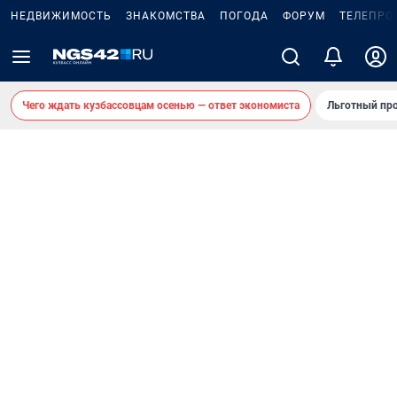
НЕДВИЖИМОСТЬ
ЗНАКОМСТВА
ПОГОДА
ФОРУМ
ТЕЛЕПРО
Чего ждать кузбассовцам осенью — ответ экономиста
Льготный про