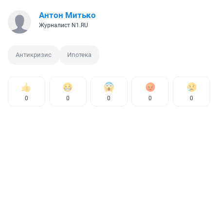
Антон Митько
Журналист N1.RU
Антикризис
Ипотека
0
0
0
0
0