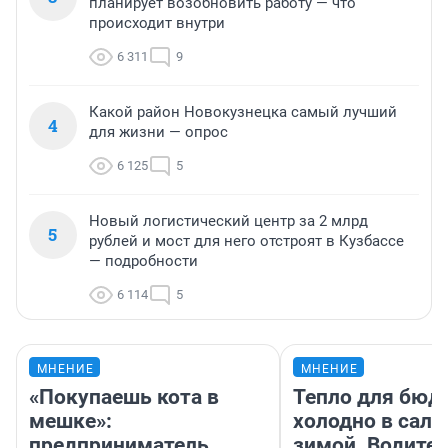
планирует возобновить работу — что
происходит внутри
6 311
9
Какой район Новокузнецка самый лучший
4
для жизни — опрос
6 125
5
Новый логистический центр за 2 млрд
5
рублей и мост для него отстроят в Кузбассе
— подробности
6 114
5
МНЕНИЕ
МНЕНИЕ
«Покупаешь кота в
Тепло для бюд
мешке»:
холодно в сало
предприниматель
зимой. Водител