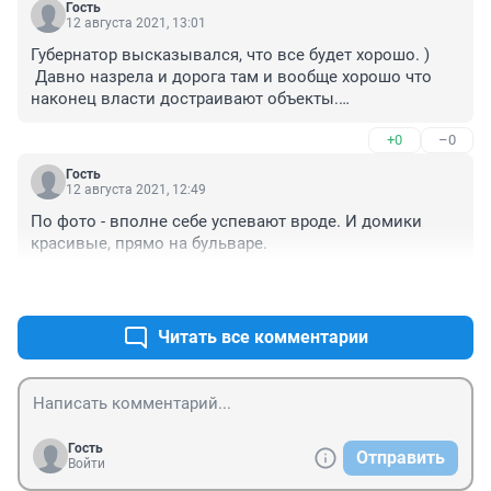
Гость
12 августа 2021, 13:01
Губернатор высказывался, что все будет хорошо. )

 Давно назрела и дорога там и вообще хорошо что 
наконец власти достраивают объекты.

Еще бы трубы снесли не работающие, а то нам 
+0
–0
жителям Металлки они глаза мозолят, хоть и не 
дымят давно (котельную убрали). Я писала в 
Гость
приемную даже - обещают все ...
12 августа 2021, 12:49
По фото - вполне себе успевают вроде. И домики 
красивые, прямо на бульваре.
+0
–0
Читать все комментарии
Гость
Отправить
Войти