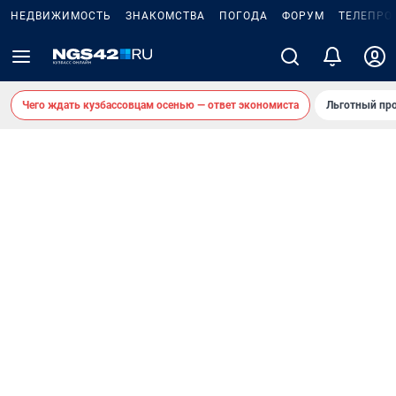
НЕДВИЖИМОСТЬ
ЗНАКОМСТВА
ПОГОДА
ФОРУМ
ТЕЛЕПРО
Чего ждать кузбассовцам осенью — ответ экономиста
Льготный про