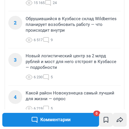
15 165
24
Обрушившийся в Кузбассе склад Wildberries
2
планирует возобновить работу — что
происходит внутри
6 517
9
Новый логистический центр за 2 млрд
3
рублей и мост для него отстроят в Кузбассе
— подробности
6 230
5
Какой район Новокузнецка самый лучший
4
для жизни — опрос
6 219
5
0
Комментарии
Наручники вместо Rolex: как судили экс-
5