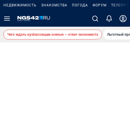
НЕДВИЖИМОСТЬ
ЗНАКОМСТВА
ПОГОДА
ФОРУМ
ТЕЛЕПРО
Чего ждать кузбассовцам осенью — ответ экономиста
Льготный про