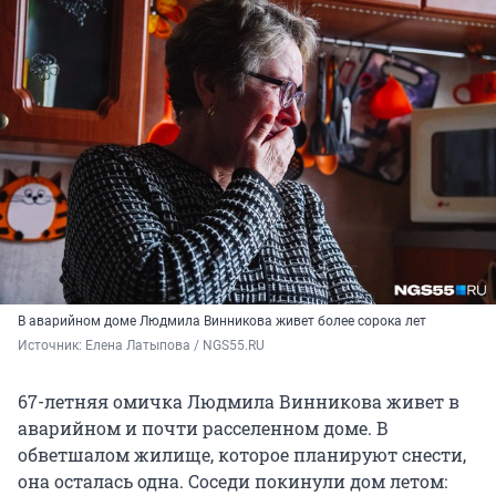
В аварийном доме Людмила Винникова живет более сорока лет
Источник: 
Елена Латыпова / NGS55.RU
67-летняя омичка Людмила Винникова живет в
аварийном и почти расселенном доме. В
обветшалом жилище, которое планируют снести,
она осталась одна. Соседи покинули дом летом: