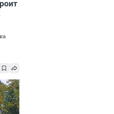
роит
х
ка