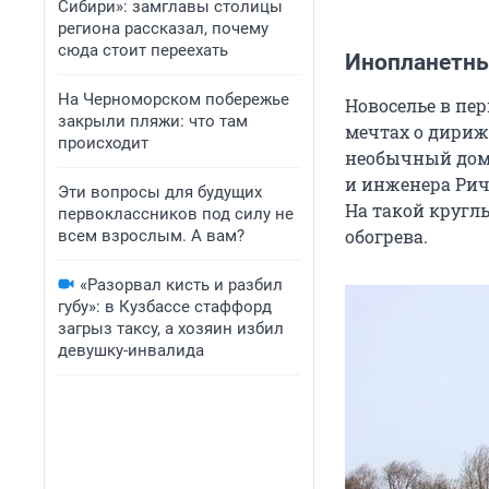
Сибири»: замглавы столицы
региона рассказал, почему
сюда стоит переехать
Инопланетны
На Черноморском побережье
Новоселье в пер
закрыли пляжи: что там
мечтах о дири
происходит
необычный дом 
и инженера Рич
Эти вопросы для будущих
На такой кругл
первоклассников под силу не
обогрева.
всем взрослым. А вам?
«Разорвал кисть и разбил
губу»: в Кузбассе стаффорд
загрыз таксу, а хозяин избил
девушку-инвалида