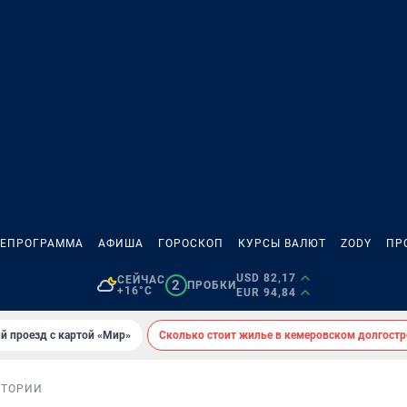
ЛЕПРОГРАММА
АФИША
ГОРОСКОП
КУРСЫ ВАЛЮТ
ZODY
ПР
USD 82,17
СЕЙЧАС
2
ПРОБКИ
+16°C
EUR 94,84
й проезд с картой «Мир»
Сколько стоит жилье в кемеровском долгостр
СТОРИИ