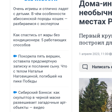
Дома-ин
Очень игривы и отлично ладят
необычн
с детьми. В чём особенности
абиссинской породы кошек —
местах 
разбираемся с экспертом
Первый кру
Как спастись от жары без
кондиционера: 5 работающих
построил дл
способов
1 апреля 2023, 11:00
Покорила пять вершин,
оставила предсмертную
записку и послание сыну. Что
Написать
с телом Натальи
Наговициной, погибшей на
пике Победы
Сибирский Бэнкси: как
скульптор в черной маске
развешивает загадочные арт-
объекты — видео