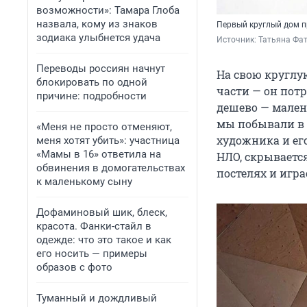
возможности»: Тамара Глоба
назвала, кому из знаков
Первый круглый дом п
зодиака улыбнется удача
Источник: 
Татьяна Фат
Переводы россиян начнут
На свою круглую
блокировать по одной
части — он потр
причине: подробности
дешево — мален
мы побывали в
«Меня не просто отменяют,
художника и ег
меня хотят убить»: участница
«Мамы в 16» ответила на
НЛО, скрываетс
обвинения в домогательствах
постелях и игра
к маленькому сыну
Дофаминовый шик, блеск,
красота. Фанки-стайл в
одежде: что это такое и как
его носить — примеры
образов с фото
Туманный и дождливый