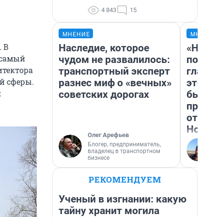
4 843
15
МНЕНИЕ
МНЕНИ
. В
Наследие, которое
«Нико
 самый
чудом не развалилось:
побед
итектора
транспортный эксперт
главн
й сферы.
разнес миф о «вечных»
этого
я
советских дорогах
бьет 
прока
отзыв
Нолан
Олег Арефьев
Блогер, предприниматель,
владелец в транспортном
бизнесе
РЕКОМЕНДУЕМ
Ученый в изгнании: какую
тайну хранит могила