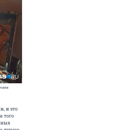
нчели
, и это
а того
нных
а лучше,