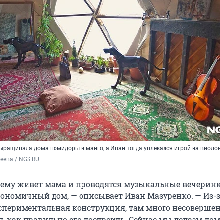
ращивала дома помидоры и манго, а Иван тогда увлекался игрой на виоло
еева / NGS.RU
ему живет мама и проводятся музыкальные вечеринки
ономичный дом, — описывает Иван Мазуренко. — Из-з
кспериментальная конструкция, там много несоверше
л, как правильно его достроить. Сейчас мы делаем дом