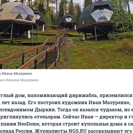
к Ивана Мазуренко
ено Иваном Мазуренко
глый дом, напоминающий дирижабль, приземлился
1 лет назад. Его построил художник Иван Мазуренко,
псевдонимом Дыркин. Тогда он казался чудаком, но 
риглянулись отельерам. Сейчас Иван — директор и 
пании NeoDome, которая строит купольные дома в 
олках России. Журналисты NGS.RU рассказывают его