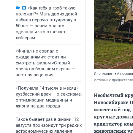
«Как тебя в гроб такую
положат?» Мать двоих детей
набила первую татуировку в
50 лет — зачем она это
сделала и что отвечает
хейтерам
«Финал не совпал с
ожиданиями»: стоит ли
смотреть фильм «Старый
орел» на большом экране —
Инопланетный посело
честная рецензия
Источник: 
предоставл
«Получала 14 тысяч в месяц»:
кузбасский врач — о сексизме,
Необычный кру
оптимизации медицины и
Новосибирске 1
жизни на два города
известный под 
круглые дома п
Такое бывает раз в жизни: 12
архитектор ком
августа произойдут три редких
живописных уг
астрономических явления