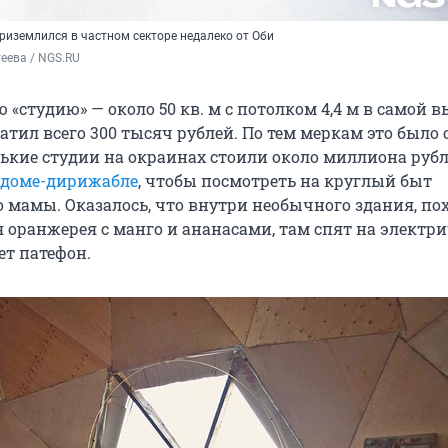
риземлился в частном секторе недалеко от Оби
еева / NGS.RU
 «студию» — около 50 кв. м с потолком 4,4 м в самой 
атил всего 300 тысяч рублей. По тем меркам это было 
ькие студии на окраинах стоили около миллиона рубл
доме-дирижабле
, чтобы посмотреть на круглый быт
о мамы. Оказалось, что внутри необычного здания, по
я оранжерея с манго и ананасами, там спят на электр
ет патефон.