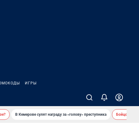
ОМОКОДЫ
ИГРЫ
ое?
В Кемерове сулят награду за «голову» преступника
Бойцовский 