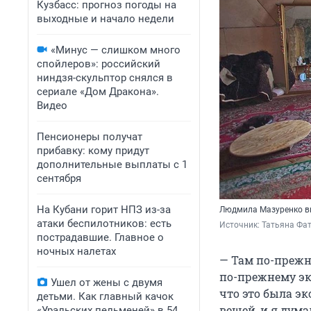
Кузбасс: прогноз погоды на
выходные и начало недели
«Минус — слишком много
спойлеров»: российский
ниндзя-скульптор снялся в
сериале «Дом Дракона».
Видео
Пенсионеры получат
прибавку: кому придут
дополнительные выплаты с 1
сентября
На Кубани горит НПЗ из-за
Людмила Мазуренко вы
атаки беспилотников: есть
Источник: 
Татьяна Фат
пострадавшие. Главное о
ночных налетах
— Там по-прежн
по-прежнему эк
Ушел от жены с двумя
что это была э
детьми. Как главный качок
вещей, и я дума
«Уральских пельменей» в 54