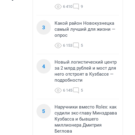
6 410
9
Какой район Новокузнецка
3
самый лучший для жизни —
опрос
6 153
5
Новый логистический центр
4
за 2 млрд рублей и мост для
него отстроят в Кузбассе —
подробности
6 145
5
Наручники вместо Rolex: как
5
судили экс-главу Минздрава
Кузбасса и бывшего
миллионера Дмитрия
Беглова