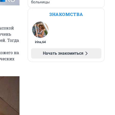
больницы
ЗНАКОМСТВА
высокой
очень
ей. Тогда
irina
,
64
хожего на
Начать знакомиться
ических