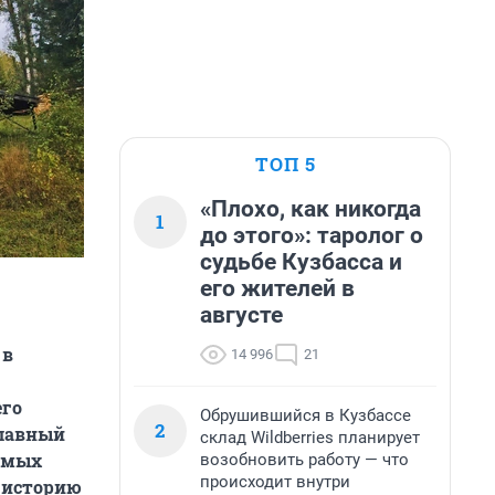
ТОП 5
«Плохо, как никогда
1
до этого»: таролог о
судьбе Кузбасса и
его жителей в
августе
 в
14 996
21
его
Обрушившийся в Кузбассе
2
главный
склад Wildberries планирует
самых
возобновить работу — что
происходит внутри
 историю