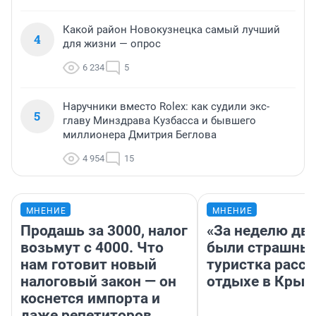
Какой район Новокузнецка самый лучший
4
для жизни — опрос
6 234
5
Наручники вместо Rolex: как судили экс-
5
главу Минздрава Кузбасса и бывшего
миллионера Дмитрия Беглова
4 954
15
МНЕНИЕ
МНЕНИЕ
Продашь за 3000, налог
«За неделю две
возьмут с 4000. Что
были страшные
нам готовит новый
туристка расск
налоговый закон — он
отдыхе в Крым
коснется импорта и
даже репетиторов