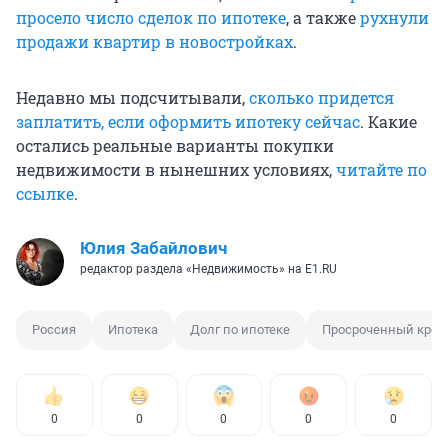
просело число сделок по ипотеке
, а также
рухнули
продажи квартир в новостройках
.
Недавно мы подсчитывали,
сколько придется
заплатить, если оформить ипотеку сейчас
. Какие
остались реальные варианты покупки
недвижимости в нынешних условиях,
читайте по
ссылке
.
Юлия Забайлович
редактор раздела «Недвижимость» на E1.RU
Россия
Ипотека
Долг по ипотеке
Просроченный кред
0
0
0
0
0