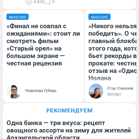
5 415
3
МНЕНИЕ
МНЕНИЕ
«Финал не совпал с
«Никого нельзя
ожиданиями»: стоит ли
победить». О ч
смотреть фильм
главный блокба
«Старый орел» на
этого года, кот
большом экране —
бьет рекорды в
честная рецензия
прокате: честн
отзыв на «Одис
Нолана
Стас Соколов
Надежда Губарь
Эксперт
РЕКОМЕНДУЕМ
Одна банка — три вкуса: рецепт
овощного ассорти на зиму для жителей
Архангельской области