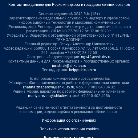
Контактные данные для Роскомнадзора и государственных органов
Сетевое издание «NGS42.RU» (18+)
Зарегистрировано Федеральной службой по надзору в сфере связи,
информационных технологий и массовых коммуникаций
(Роскомнадзор). Регистрационный номер и дата принятия решения о
регистрации - ЭЛ № ФС 77-78817 от 07.08.2020 г.
Учредитель: Общество с ограниченной ответственностью "ИНТЕРНЕТ
ТЕХНОЛОГИИ"
Главный редактор: Левчук Александр Николаевич
Адрес редакции: 650000, Россия, Кемерово, ул. 50 лет Октября, д. 11, офис
201, телефон +7 (3842) 23-22-60
Электронный адрес редакции:
ngs42@shkulev.ru
Контактные данные для Роскомнадзора и государственных органов:
juristnsk@shkulev.ru
Техподдержка:
help@shkulev.ru
По вопросам коммерческого сотрудничества:
Жапарова Жанна, менеджер по работе с федеральными клиентами
zhanna.zhaparova@shkulev.ru
, моб. + 7 982 640 34 32
Ревина Мария, директор по работе с федеральными клиентами
mariya.revina@shkulev.ru
, моб. +7 910 402 4056
Редакция сайта не несет ответственности за достоверность
информации, содержащейся в рекламных объявлениях.
Информация об ограничениях
Политика использования cookies
Рекомендательные системы