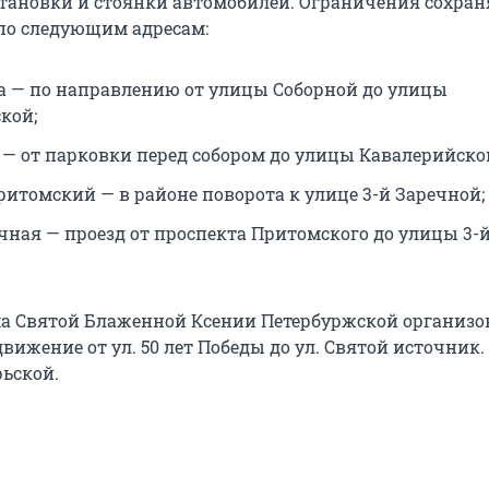
тановки и стоянки автомобилей. Ограничения сохран
 по следующим адресам:
на — по направлению от улицы Соборной до улицы
кой;
я — от парковки перед собором до улицы Кавалерийско
ритомский — в районе поворота к улице 3-й Заречной;
ечная — проезд от проспекта Притомского до улицы 3-
ма Святой Блаженной Ксении Петербуржской организо
вижение от ул. 50 лет Победы до ул. Святой источник.
рьской.