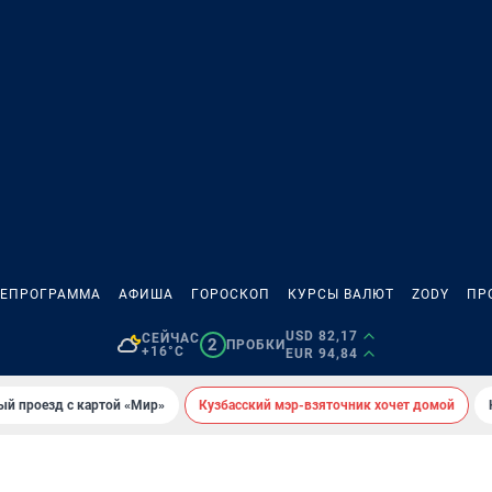
ЛЕПРОГРАММА
АФИША
ГОРОСКОП
КУРСЫ ВАЛЮТ
ZODY
ПР
USD 82,17
СЕЙЧАС
2
ПРОБКИ
+16°C
EUR 94,84
ый проезд с картой «Мир»
Кузбасский мэр-взяточник хочет домой