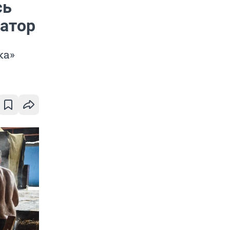
сь
натор
ка»