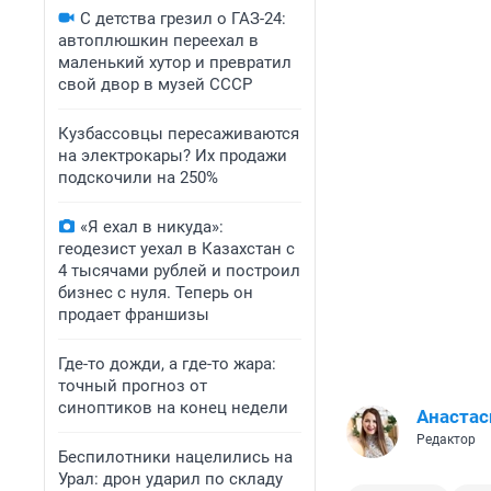
С детства грезил о ГАЗ-24:
автоплюшкин переехал в
маленький хутор и превратил
свой двор в музей СССР
Кузбассовцы пересаживаются
на электрокары? Их продажи
подскочили на 250%
«Я ехал в никуда»:
геодезист уехал в Казахстан с
4 тысячами рублей и построил
бизнес с нуля. Теперь он
продает франшизы
Где-то дожди, а где-то жара:
точный прогноз от
синоптиков на конец недели
Анастас
Редактор
Беспилотники нацелились на
Урал: дрон ударил по складу