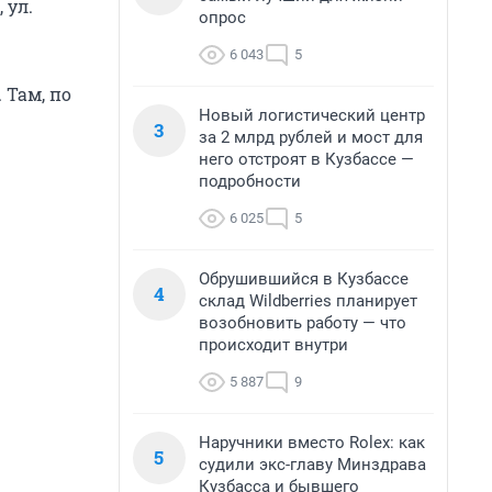
 ул.
опрос
6 043
5
 Там, по
Новый логистический центр
3
за 2 млрд рублей и мост для
него отстроят в Кузбассе —
подробности
6 025
5
Обрушившийся в Кузбассе
4
склад Wildberries планирует
возобновить работу — что
происходит внутри
5 887
9
Наручники вместо Rolex: как
5
судили экс-главу Минздрава
Кузбасса и бывшего