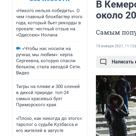
В Кемеро
«Никого нельзя победить». О
около 20
чем главный блокбастер этого
года, который бьет рекорды в
прокате: честный отзыв на
Самым попу
«Одиссею» Нолана
19 января 2021, 11:12
«Чтобы нас носили на
ручках, мы любим»: нерпа
Сергеевна, которую спасли
Написать
бельком, стала звездой Сети.
Видео
Тигры на пляже и 300 оленей
в дикой природе: топ-24
самых красивых бухт
Приморского края
«Плохо, как никогда до этого»:
таролог о судьбе Кузбасса и
его жителей в августе