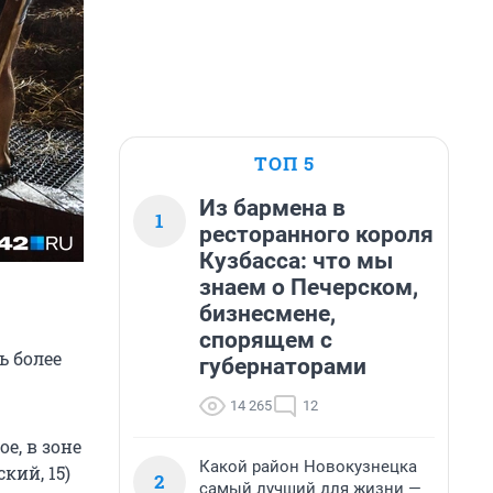
ТОП 5
Из бармена в
1
ресторанного короля
Кузбасса: что мы
знаем о Печерском,
бизнесмене,
спорящем с
ь более
губернаторами
14 265
12
е, в зоне
Какой район Новокузнецка
кий, 15)
2
самый лучший для жизни —