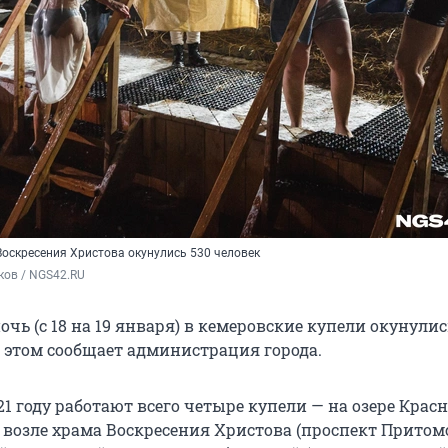
Воскресения Христова окунулись 530 человек
ков / NGS42.RU
чь (с 18 на 19 января) в кемеровские купели окунулис
б этом сообщает администрация города.
1 году работают всего четыре купели — на озере Красно
 возле храма Воскресения Христова (проспект Притомс