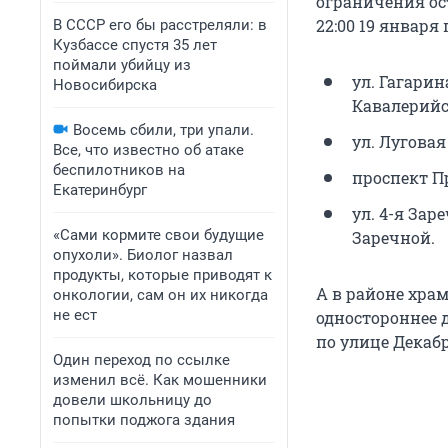
ограничения ос
22:00 19 января
В СССР его бы расстреляли: в
Кузбассе спустя 35 лет
поймали убийцу из
ул. Гагари
Новосибирска
Кавалерийс
Восемь сбили, три упали.
ул. Лугова
Все, что известно об атаке
беспилотников на
проспект П
Екатеринбург
ул. 4-я Зар
«Сами кормите свои будущие
Заречной.
опухоли». Биолог назвал
продукты, которые приводят к
А в районе хра
онкологии, сам он их никогда
не ест
одностороннее д
по улице Декаб
Один переход по ссылке
изменил всё. Как мошенники
довели школьницу до
попытки поджога здания