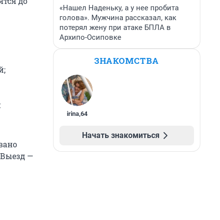
ятся до
«Нашел Наденьку, а у нее пробита
голова». Мужчина рассказал, как
потерял жену при атаке БПЛА в
Архипо-Осиповке
ЗНАКОМСТВА
й;
й
irina
,
64
Начать знакомиться
вано
 Выезд —