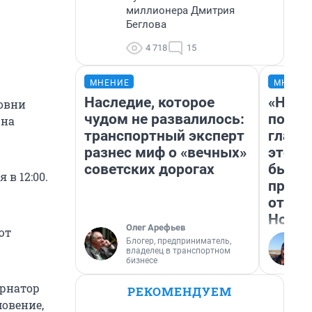
миллионера Дмитрия
Беглова
4 718
15
МНЕНИЕ
МНЕНИ
Наследие, которое
«Нико
совни
чудом не развалилось:
побед
 на
транспортный эксперт
главн
разнес миф о «вечных»
этого
советских дорогах
бьет 
 в 12:00.
прока
отзыв
Нолан
Олег Арефьев
ют
Блогер, предприниматель,
владелец в транспортном
бизнесе
ернатор
РЕКОМЕНДУЕМ
мовение,