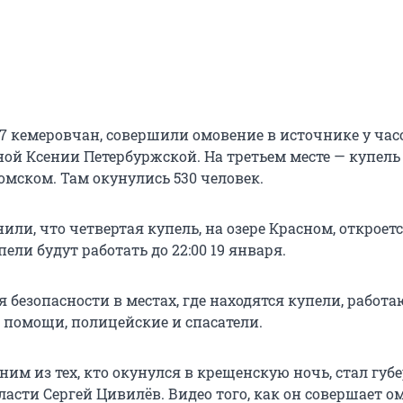
77 кемеровчан, совершили омовение в источнике у ча
ой Ксении Петербуржской. На третьем месте — купель
омском. Там окунулись 530 человек.
ли, что четвертая купель, на озере Красном, откроется
пели будут работать до 22:00 19 января.
 безопасности в местах, где находятся купели, работа
 помощи, полицейские и спасатели.
ним из тех, кто окунулся в крещенскую ночь, стал губ
асти Сергей Цивилёв. Видео того, как он совершает о