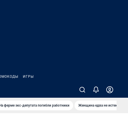
ОМОКОДЫ
ИГРЫ
На ферме экс-депутата погибли работники
Женщина едва не истекла кро