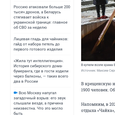
Россию атаковали больше 200
тысяч дронов, а Беларусь
стягивает войска к
украинской границе: главное
об СВО за неделю
Лицевая гладь для чайников:
гайд от набора петель до
первого готового изделия
«Жила тут интеллигенция».
В купели возле храма 
История сибирского дома-
бумеранга, где в гости ходили
Источник: 
Максим Сер
через балконы, — таких всего
два в России
В крещенскую но
1900 человек. О
Всю Москву напугал
загадочный взрыв: его звук
слышали везде, а причина
Напомним, в 202
неизвестна. Что это могло
отдыха «Чайка»,
быть