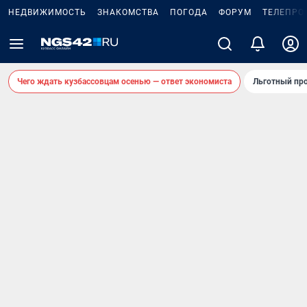
НЕДВИЖИМОСТЬ
ЗНАКОМСТВА
ПОГОДА
ФОРУМ
ТЕЛЕПРО
Чего ждать кузбассовцам осенью — ответ экономиста
Льготный про