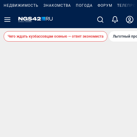
НЕДВИЖИМОСТЬ
ЗНАКОМСТВА
ПОГОДА
ФОРУМ
ТЕЛЕПРО
Чего ждать кузбассовцам осенью — ответ экономиста
Льготный про