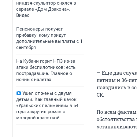
ниндзя-скульптор снялся в
сериале «Дом Дракона».
Видео
Пенсионеры получат
прибавку: кому придут
дополнительные выплаты с 1
сентября
На Кубани горит НПЗ из-за
атаки беспилотников: есть
— Еще два случа
пострадавшие. Главное о
ночных налетах
летним и 36-ле
находились в с
Ушел от жены с двумя
СК.
детьми. Как главный качок
«Уральских пельменей» в 54
По всем фактам
года закрутил роман с
молодой красоткой
обстоятельства
устанавливаютс