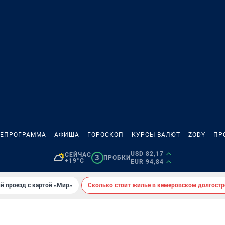
ЛЕПРОГРАММА
АФИША
ГОРОСКОП
КУРСЫ ВАЛЮТ
ZODY
ПР
USD 82,17
СЕЙЧАС
3
ПРОБКИ
+19°C
EUR 94,84
й проезд с картой «Мир»
Сколько стоит жилье в кемеровском долгостр