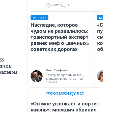
4 823
15
МНЕНИЕ
МНЕНИ
Наследие, которое
«Спут
чудом не развалилось:
пургу»
транспортный эксперт
смерт
разнес миф о «вечных»
котор
советских дорогах
обнар
55-
дках и
Олег Арефьев
ональном
Блогер, предприниматель,
владелец в транспортном
бизнесе
РЕКОМЕНДУЕМ
«Он мне угрожает и портит
жизнь»: москвич обвинил