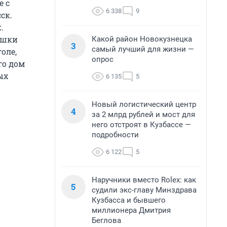
е с
6 338
9
ск.
.
ушки
Какой район Новокузнецка
3
самый лучший для жизни —
оле,
опрос
го дом
ых
6 135
5
Новый логистический центр
4
за 2 млрд рублей и мост для
него отстроят в Кузбассе —
подробности
6 122
5
Наручники вместо Rolex: как
5
судили экс-главу Минздрава
Кузбасса и бывшего
миллионера Дмитрия
Беглова