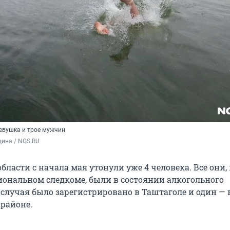
евушка и трое мужчин
ина / NGS.RU
бласти с начала мая утонули уже 4 человека. Все они,
иональном следкоме, были в состоянии алкогольного
 случая было зарегистрировано в Таштаголе и один — 
районе.