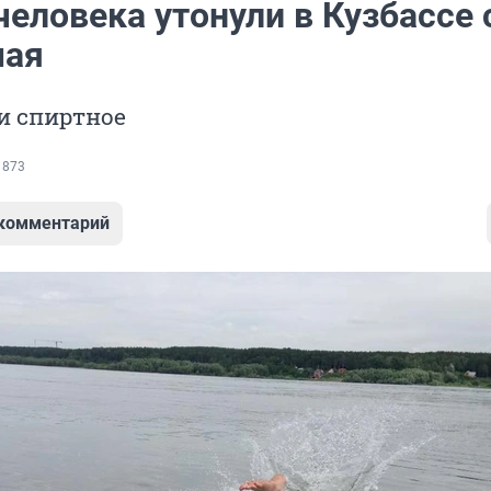
еловека утонули в Кузбассе 
мая
и спиртное
 873
 комментарий