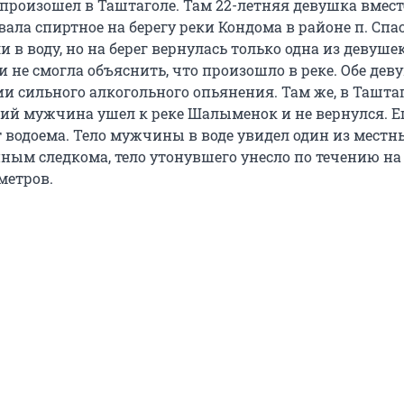
произошел в Таштаголе. Там 22-летняя девушка вмест
ала спиртное на берегу реки Кондома в районе п. Спас
 в воду, но на берег вернулась только одна из девушек
 не смогла объяснить, что произошло в реке. Обе дев
и сильного алкогольного опьянения. Там же, в Таштаг
ий мужчина ушел к реке Шалыменок и не вернулся. Е
т водоема. Тело мужчины в воде увидел один из местн
нным следкома, тело утонувшего унесло по течению на
метров.