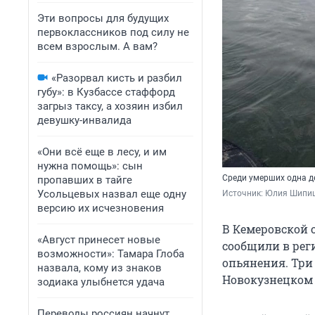
Эти вопросы для будущих
первоклассников под силу не
всем взрослым. А вам?
«Разорвал кисть и разбил
губу»: в Кузбассе стаффорд
загрыз таксу, а хозяин избил
девушку-инвалида
«Они всё еще в лесу, и им
нужна помощь»: сын
Среди умерших одна д
пропавших в тайге
Усольцевых назвал еще одну
Источник: 
Юлия Шипиц
версию их исчезновения
В Кемеровской о
«Август принесет новые
сообщили в рег
возможности»: Тамара Глоба
опьянения. Три
назвала, кому из знаков
Новокузнецком 
зодиака улыбнется удача
Переводы россиян начнут