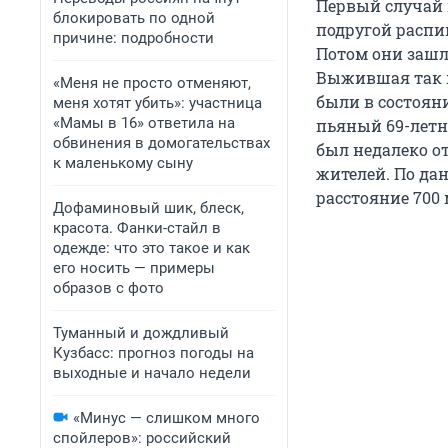
Первый случай 
блокировать по одной
подругой распив
причине: подробности
Потом они зашли
Выжившая так и
«Меня не просто отменяют,
были в состояни
меня хотят убить»: участница
«Мамы в 16» ответила на
пьяный 69-летн
обвинения в домогательствах
был недалеко о
к маленькому сыну
жителей. По да
расстояние 700 
Дофаминовый шик, блеск,
красота. Фанки-стайл в
одежде: что это такое и как
его носить — примеры
образов с фото
Туманный и дождливый
Кузбасс: прогноз погоды на
выходные и начало недели
«Минус — слишком много
спойлеров»: российский