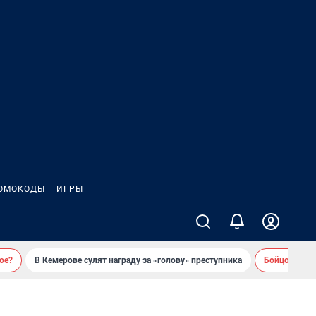
ОМОКОДЫ
ИГРЫ
ое?
В Кемерове сулят награду за «голову» преступника
Бойцовский 