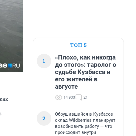
ТОП 5
«Плохо, как никогда
1
до этого»: таролог о
судьбе Кузбасса и
его жителей в
августе
14 903
21
 как
в
Обрушившийся в Кузбассе
2
склад Wildberries планирует
возобновить работу — что
происходит внутри