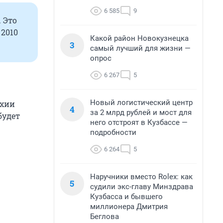
6 585
9
 Это
2010
Какой район Новокузнецка
3
самый лучший для жизни —
опрос
6 267
5
Новый логистический центр
ихии
4
за 2 млрд рублей и мост для
будет
него отстроят в Кузбассе —
подробности
6 264
5
Наручники вместо Rolex: как
5
судили экс-главу Минздрава
Кузбасса и бывшего
миллионера Дмитрия
Беглова