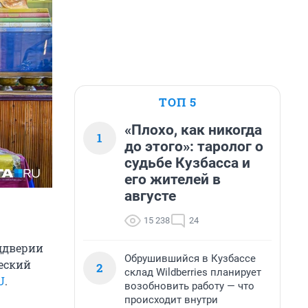
ТОП 5
«Плохо, как никогда
1
до этого»: таролог о
судьбе Кузбасса и
его жителей в
августе
15 238
24
еддверии
Обрушившийся в Кузбассе
еский
2
склад Wildberries планирует
U
.
возобновить работу — что
происходит внутри