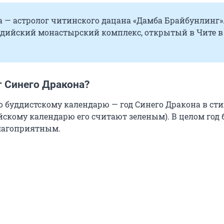
 — астролог читинского дацана «Дамба Брайбунлинг».
дийский монастырский комплекс, открытый в Чите в 
т Синего Дракона?
о буддистскому календарю — год Синего Дракона в ст
йскому календарю его считают зеленым). В целом год 
лагоприятным.