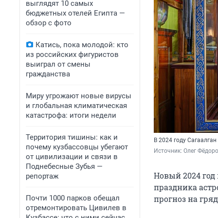
выглядят 10 самых
бюджетных отелей Египта —
обзор с фото
Катись, пока молодой: кто
из российских фигуристов
выиграл от смены
гражданства
Миру угрожают новые вирусы
и глобальная климатическая
катастрофа: итоги недели
Территория тишины: как и
В 2024 году Сагаалган
почему кузбассовцы убегают
Источник: 
Олег Фёдоро
от цивилизации и связи в
Поднебесные Зубья —
Новый 2024 год
репортаж
праздника астр
Почти 1000 парков обещал
прогноз на гря
отремонтировать Цивилев в
Кузбассе: что с ними сейчас