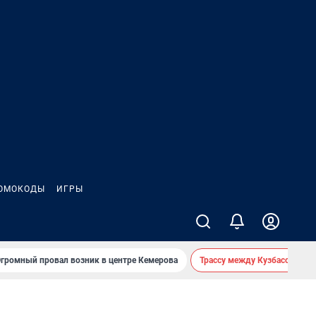
ОМОКОДЫ
ИГРЫ
громный провал возник в центре Кемерова
Трассу между Кузбассом и 