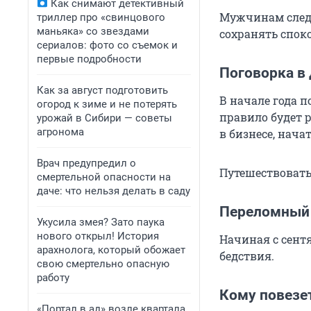
Как снимают детективный
Мужчинам след
триллер про «свинцового
маньяка» со звездами
сохранять споко
сериалов: фото со съемок и
первые подробности
Поговорка в 
Как за август подготовить
В начале года п
огород к зиме и не потерять
правило будет р
урожай в Сибири — советы
агронома
в бизнесе, начат
Врач предупредил о
Путешествовать
смертельной опасности на
даче: что нельзя делать в саду
Переломный 
Укусила змея? Зато паука
нового открыл! История
Начиная с сент
арахнолога, который обожает
бедствия.
свою смертельно опасную
работу
Кому повезе
«Портал в ад» возле квартала