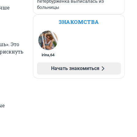
петербурженка выписалась из
учше
больницы
ЗНАКОМСТВА
шь». Это
 рискнуть
irina
,
64
Начать знакомиться
ые