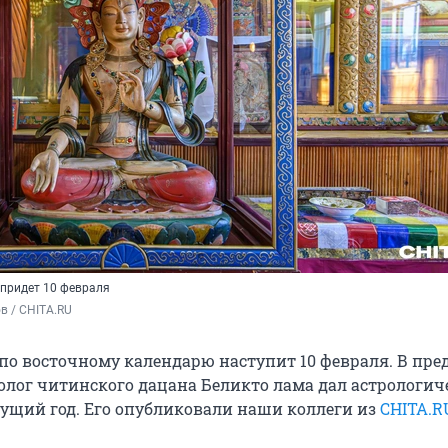
 придет 10 февраля
в / CHITA.RU
 по восточному календарю наступит 10 февраля. В пр
олог читинского дацана Беликто лама дал астрологич
дущий год. Его опубликовали наши коллеги из
CHITA.R