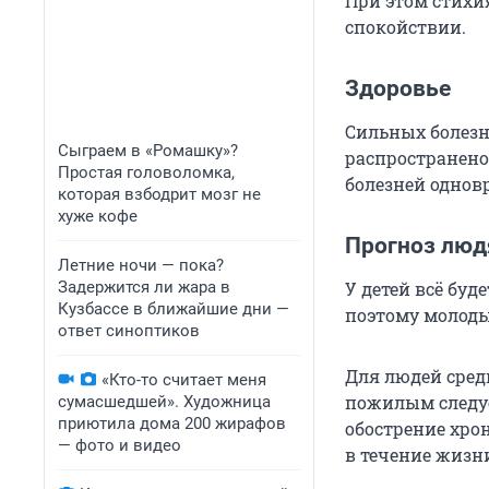
При этом стихия
спокойствии.
Здоровье
Сильных болезне
Сыграем в «Ромашку»?
распространено 
Простая головоломка,
болезней однов
которая взбодрит мозг не
хуже кофе
Прогноз люд
Летние ночи — пока?
Задержится ли жара в
У детей всё буд
Кузбассе в ближайшие дни —
поэтому молод
ответ синоптиков
Для людей сред
«Кто-то считает меня
пожилым следуе
сумасшедшей». Художница
приютила дома 200 жирафов
обострение хро
— фото и видео
в течение жизн