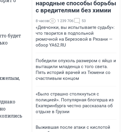
ворит о
народные способы борьбы
с вредителями без химии
8 часов
1 239 706
53
«Девчонки, вы испытываете судьбу»:
что творится в подпольной
что будет
рюмочной на Березовой в Рязани —
ько
обзор YA62.RU
Победили опухоль размером с яйцо и
вытащили младенца с того света.
Пять историй врачей из Тюмени со
тяжелым,
счастливым концом
«Было страшно столкнуться с
полицией». Популярная блогерша из
Однако
Екатеринбурга честно рассказала об
жно
отдыхе в Грузии
акопились
Выжившая после атаки с кислотой