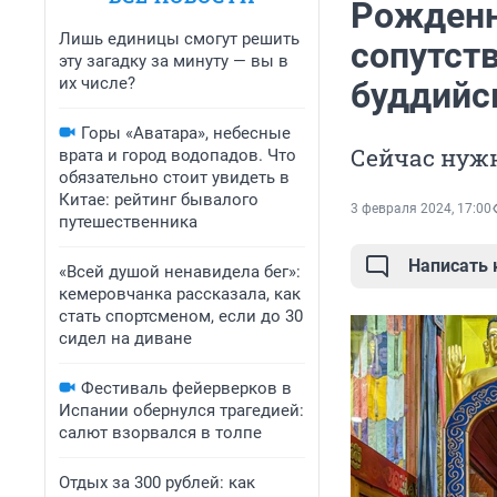
Рожденн
Лишь единицы смогут решить
сопутств
эту загадку за минуту — вы в
их числе?
буддийс
Горы «Аватара», небесные
Сейчас нужн
врата и город водопадов. Что
обязательно стоит увидеть в
Китае: рейтинг бывалого
3 февраля 2024, 17:00
путешественника
Написать
«Всей душой ненавидела бег»:
кемеровчанка рассказала, как
стать спортсменом, если до 30
сидел на диване
Фестиваль фейерверков в
Испании обернулся трагедией:
салют взорвался в толпе
Отдых за 300 рублей: как