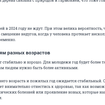
 дерева связана с природой и гармонией, что тоже го
й в 2024 году не ждут. При этом велика вероятность, 
смешение недугов, когда у человека протекает нескол
ременно.
ям разных возрастов
ет стабильно и хорошо. Для молодежи год будет более 
ым людям нужно быть более активными.
него возраста и пожилых год ожидается стабильный. 
т внимательно отнестись к здоровью, так как возмо
нических болезней или проявление новых, которые н
и.