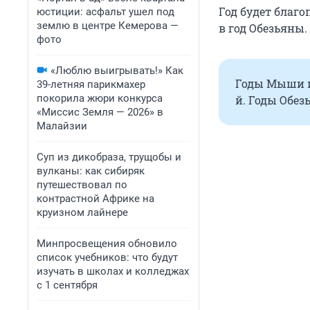
Год будет благ
юстиции: асфальт ушел под
землю в центре Кемерова —
в год Обезьяны.
фото
«Люблю выигрывать!» Как
Годы Мыши или
39-летняя парикмахер
покорила жюри конкурса
й. Годы Обезья
«Миссис Земля — 2026» в
Малайзии
Суп из дикобраза, трущобы и
вулканы: как сибиряк
путешествовал по
контрастной Африке на
круизном лайнере
Минпросвещения обновило
список учебников: что будут
изучать в школах и колледжах
с 1 сентября