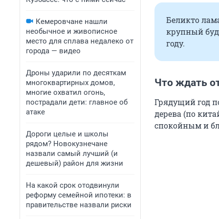
Беликто лама
Кемеровчане нашли
крупный буд
необычное и живописное
место для сплава недалеко от
году.
города — видео
Дроны ударили по десяткам
Что ждать о
многоквартирных домов,
многие охватил огонь,
Грядущий год п
пострадали дети: главное об
атаке
дерева (по кита
спокойным и б
Дороги целые и школы
рядом? Новокузнечане
назвали самый лучший (и
дешевый) район для жизни
На какой срок отодвинули
реформу семейной ипотеки: в
правительстве назвали риски