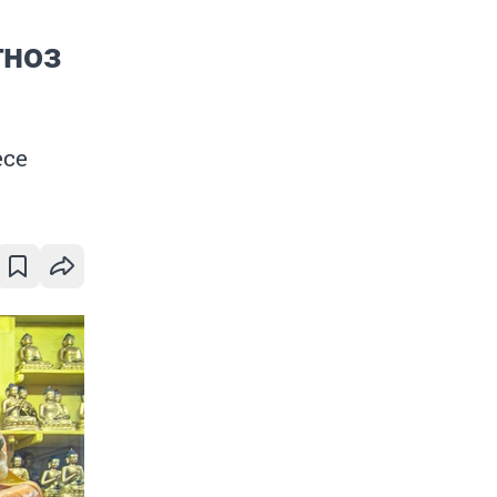
гноз
есе