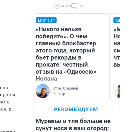
4 993
15
МНЕНИЕ
МНЕНИ
«Никого нельзя
«Мы в
победить». О чем
Нолан
главный блокбастер
настр
этого года, который
смотр
бьет рекорды в
чтобы
прокате: честный
выгля
отзыв на «Одиссею»
Нолана
нено
Стас Соколов
коровы;
Эксперт
акон
ся, и
РЕКОМЕНДУЕМ
Муравьи и тля больше не
сунут носа в ваш огород: