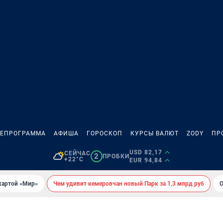
ЛЕПРОГРАММА
АФИША
ГОРОСКОП
КУРСЫ ВАЛЮТ
ZODY
ПР
USD 82,17
СЕЙЧАС
2
ПРОБКИ
+22°C
EUR 94,84
картой «Мир»
Чем удивит кемеровчан новый Парк за 1,3 млрд руб
О