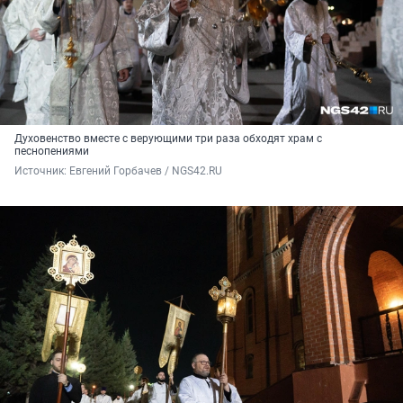
Духовенство вместе с верующими три раза обходят храм с
песнопениями
Источник: 
Евгений Горбачев / NGS42.RU