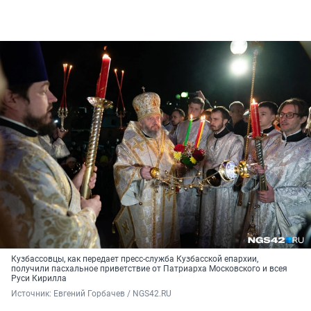
Кузбассовцы, как передает пресс-служба Кузбасской епархии,
получили пасхальное приветствие от Патриарха Московского и всея
Руси Кирилла
Источник: 
Евгений Горбачев / NGS42.RU