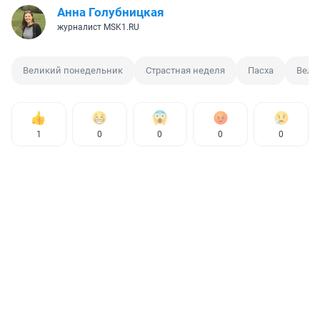
Анна Голубницкая
журналист MSK1.RU
Великий понедельник
Страстная неделя
Пасха
Вели
1
0
0
0
0