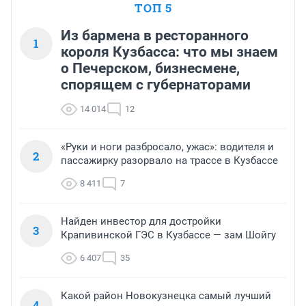
ТОП 5
Из бармена в ресторанного
1
короля Кузбасса: что мы знаем
о Печерском, бизнесмене,
спорящем с губернаторами
14 014
12
«Руки и ноги разбросало, ужас»: водителя и
2
пассажирку разорвало на трассе в Кузбассе
8 411
7
Найден инвестор для достройки
3
Крапивинской ГЭС в Кузбассе — зам Шойгу
6 407
35
Какой район Новокузнецка самый лучший
4