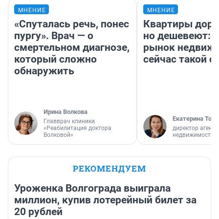
МНЕНИЕ
МНЕНИЕ
«Спуталась речь, понес
Квартиры дор
пургу». Врач — о
но дешевеют: 
смертельном диагнозе,
рынок недвиж
который сложно
сейчас такой 
обнаружить
Ирина Волкова
Екатерина Торо
Главврач клиники
«Реабилитация доктора
директор агентс
Волковой»
недвижимости
РЕКОМЕНДУЕМ
Уроженка Волгограда выиграла
миллион, купив лотерейный билет за
20 рублей