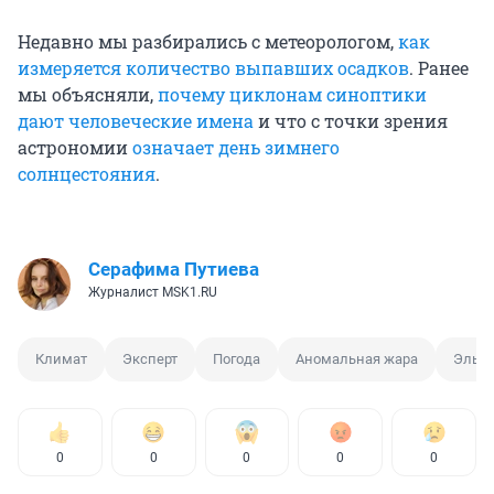
Недавно мы разбирались с метеорологом,
как
измеряется количество выпавших осадков
. Ранее
мы объясняли,
почему циклонам синоптики
дают человеческие имена
и что с точки зрения
астрономии
означает день зимнего
солнцестояния
.
Серафима Путиева
Журналист MSK1.RU
Климат
Эксперт
Погода
Аномальная жара
Эль-
0
0
0
0
0