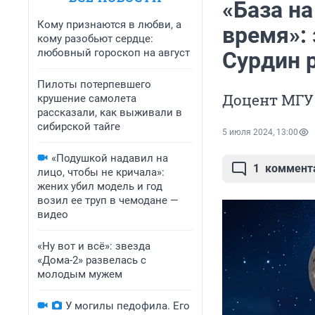
«База н
Кому признаются в любви, а
время»:
кому разобьют сердце:
любовный гороскоп на август
Сурдин 
Пилоты потерпевшего
Доцент МГУ
крушение самолета
рассказали, как выживали в
сибирской тайге
5 июля 2024, 13:00
«Подушкой надавил на
1
коммент
лицо, чтобы не кричала»:
жених убил модель и год
возил ее труп в чемодане —
видео
«Ну вот и всё»: звезда
«Дома-2» развелась с
молодым мужем
У могилы педофила. Его