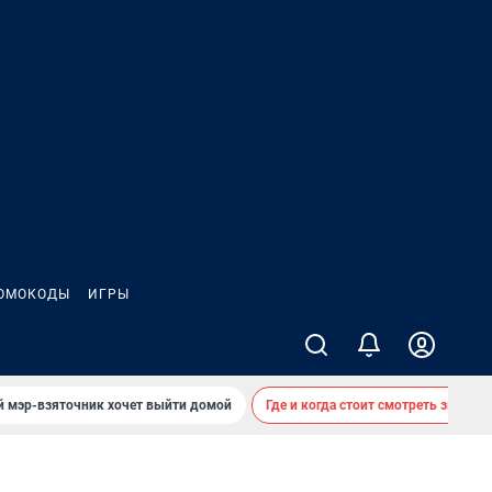
ОМОКОДЫ
ИГРЫ
й мэр-взяточник хочет выйти домой
Где и когда стоит смотреть звездоп