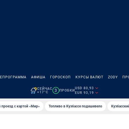
ЛЕПРОГРАММА
АФИША
ГОРОСКОП
КУРСЫ ВАЛЮТ
ZODY
ПР
USD 80,93
СЕЙЧАС
3
ПРОБКИ
+17°C
EUR 93,19
 проезд с картой «Мир»
Топливо в Кузбассе подешевело
Кузбасски