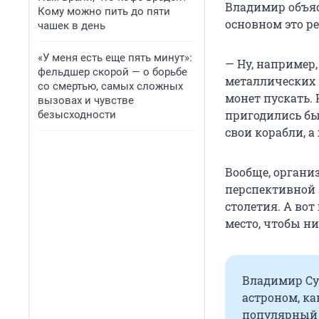
Владимир объясн
Кому можно пить до пяти
основном это р
чашек в день
«У меня есть еще пять минут»:
— Ну, например,
фельдшер скорой — о борьбе
металлических м
со смертью, самых сложных
монет пускать.
вызовах и чувстве
пригодились бы
безысходности
свои корабли, а
Вообще, органи
перспективной з
столетия. А вот
место, чтобы ни
Владимир Су
астроном, ка
популярный 