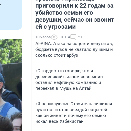
приговорили к 22 годам за
т
убийство семьи его
девушки, сейчас он звонит
ей с угрозами
10 часов
10 014
21
AI-AINA: Атака на соцсети депутатов,
бюджета вузов не хватило лучшим и
сколько стоит арбуз
«С гордостью говорю, что я
деревенский»: зачем северянин
оставил нефтяную компанию и
переехал в глушь на Алтай
«Я не жалуюсь». Строитель лишился
рук и ног и стал звездой соцсетей:
как он живет и почему его семью
искал весь Узбекистан