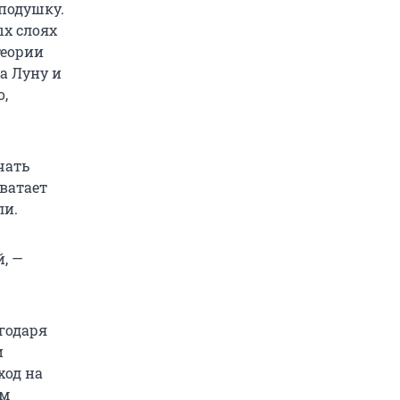
подушку.
ых слоях
теории
а Луну и
о,
чать
хватает
ли.
й, —
годаря
и
ход на
ам