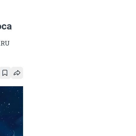
оса
.RU