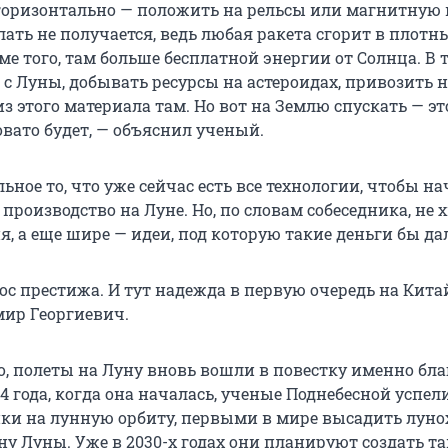
 горизонтально — положить на рельсы или магнитную 
лать не получается, ведь любая ракета сгорит в плотн
е того, там больше бесплатной энергии от Солнца. В 
с Луны, добывать ресурсы на астероидах, привозить н
из этого материала там. Но вот на Землю спускать — эт
вато будет, — объяснил ученый.
ьное то, что уже сейчас есть все технологии, чтобы на
 производство на Луне. Но, по словам собеседника, не 
, а еще шире — идеи, под которую такие деньги бы да
ос престижа. И тут надежда в первую очередь на Кита
ир Георгиевич.
о, полеты на Луну вновь вошли в повестку именно бла
4 года, когда она началась, ученые Поднебесной успел
ки на лунную орбиту, первыми в мире высадить луно
ну Луны. Уже в 2030-х годах они планируют создать т