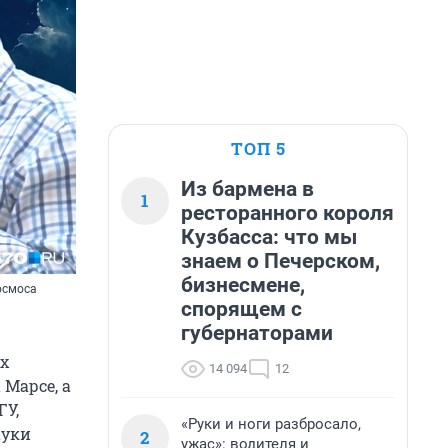
ТОП 5
Из бармена в
1
ресторанного короля
Кузбасса: что мы
знаем о Печерском,
бизнесмене,
осмоса
спорящем с
губернаторами
их
14 094
12
 Марсе, а
ГУ,
«Руки и ноги разбросало,
ауки
2
ужас»: водителя и