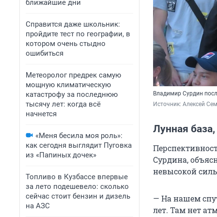
ближайшие дни
Справится даже школьник:
пройдите тест по географии, в
котором очень стыдно
ошибиться
Метеоролог предрек самую
мощную климатическую
катастрофу за последнюю
Владимир Сурдин посл
тысячу лет: когда всё
Источник: 
Алексей Сем
начнется
Лунная база,
«Меня бесила моя роль»:
как сегодня выглядит Пуговка
Перспективност
из «Папиных дочек»
Сурдина, объяс
невысокой силы
Топливо в Кузбассе впервые
за лето подешевело: сколько
сейчас стоит бензин и дизель
— На нашем спу
на АЗС
лет. Там нет ат