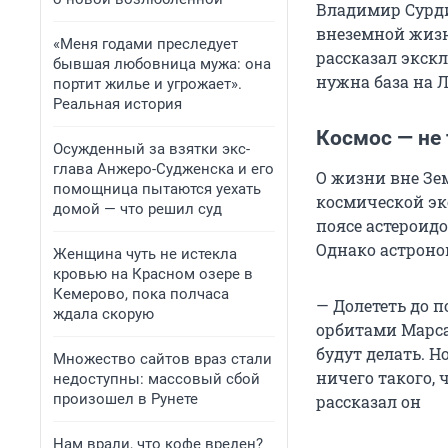
Владимир Сурди
внеземной жизн
«Меня годами преследует
рассказал экск
бывшая любовница мужа: она
нужна база на Л
портит жилье и угрожает».
Реальная история
Космос — не
Осужденный за взятки экс-
глава Анжеро-Судженска и его
О жизни вне Зе
помощница пытаются уехать
космической эк
домой — что решил суд
поясе астероидо
Однако астроно
Женщина чуть не истекла
кровью на Красном озере в
Кемерово, пока полчаса
— Долететь до п
ждала скорую
орбитами Марса
будут делать. Н
Множество сайтов враз стали
ничего такого, 
недоступны: массовый сбой
произошел в Рунете
рассказал он
Нам врали, что кофе вреден?