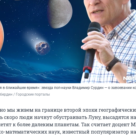
ся в ближайшее время»: звезда поп-науки Владимир Сурдин — о завоевании к
бердин / Городские порталы
, но мы живем на границе второй эпохи географическ
 скоро люди начнут обустраивать Луну, высадятся на
етят к более далеким планетам. Так считает доцент М
о-математических наук, известный популяризатор н