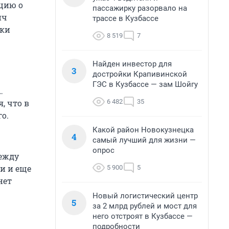
кцию о
пассажирку разорвало на
ич
трассе в Кузбассе
аки
8 519
7
Найден инвестор для
3
достройки Крапивинской
ГЭС в Кузбассе — зам Шойгу
…
6 482
35
, что в
о.
Какой район Новокузнецка
4
самый лучший для жизни —
опрос
между
и и еще
5 900
5
нет
Новый логистический центр
5
за 2 млрд рублей и мост для
него отстроят в Кузбассе —
подробности