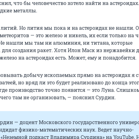
ил, что бы человечество хотело найти на астероидах.
едкие металлы.
 литий. Но лития мы пока и на астероидах не нашли. 
етеоритов — это железо и никель, их если только на 
 Не нашли мы там ни алюминия, ни титана, которые
 для создания ракет. Хотя Илон Маск из нержавейки 
 железо на астероидах есть. Может, ему и понадобится.
зовывать добычу ископаемых прямо на астероидах я 
атеей, но вряд ли это будет реализовано до конца это
 где производство точно появится — это Луна. Слишко
чего там не организовать, — пояснил Сурдин.
рдин — доцент Московского государственного универс
ндидат физико-математических наук. Ведет научно-
«Неземной подкаст Владимира Сурдина» на YouTube. Н