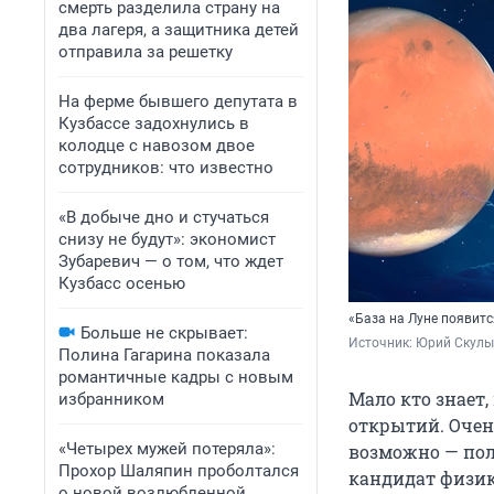
смерть разделила страну на
два лагеря, а защитника детей
отправила за решетку
На ферме бывшего депутата в
Кузбассе задохнулись в
колодце с навозом двое
сотрудников: что известно
«В добыче дно и стучаться
снизу не будут»: экономист
Зубаревич — о том, что ждет
Кузбасс осенью
«База на Луне появит
Больше не скрывает:
Источник: 
Юрий Скулы
Полина Гагарина показала
романтичные кадры с новым
Мало кто знает
избранником
открытий. Очень
«Четырех мужей потеряла»:
возможно — пол
Прохор Шаляпин проболтался
кандидат физик
о новой возлюбленной