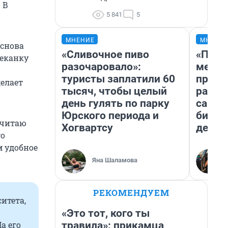
 В
5 841
5
МНЕНИЕ
МНЕНИ
Основа
«Сливочное пиво
«Поку
чеканку
разочаровало»:
мешке
туристы заплатили 60
предп
делает
тысяч, чтобы целый
расска
день гулять по парку
самом
Юрского периода и
бизне
считаю
Хогвартсу
дешев
го
м удобное
Яна Шаламова
РЕКОМЕНДУЕМ
итета,
«Это тот, кого ты
травила»: прикамца
а его