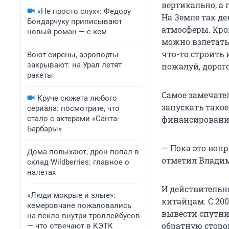
вертикально, а
«Не просто слух»: Федору
На Земле так де
Бондарчуку приписывают
атмосферы. Кром
новый роман — с кем
можно взлетать 
что-то строить 
Воют сирены, аэропорты
закрывают: на Урал летят
пожалуй, дорого
ракеты
Самое замечател
Круче сюжета любого
запускать такое
сериала: посмотрите, что
стало с актерами «Санта-
финансирования
Барбары»
— Пока это вопр
Дома полыхают, дрон попал в
отметил Владим
склад Wildberries: главное о
налетах
И действительн
«Люди мокрые и злые»:
китайцам. С 200
кемеровчане пожаловались
вывести спутни
на пекло внутри троллейбусов
обратную сторо
— что отвечают в КЭТК