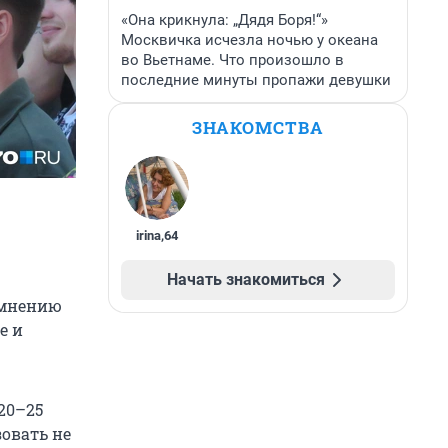
«Она крикнула: „Дядя Боря!“»
Москвичка исчезла ночью у океана
во Вьетнаме. Что произошло в
последние минуты пропажи девушки
ЗНАКОМСТВА
irina
,
64
Начать знакомиться
 мнению
е и
20–25
зовать не