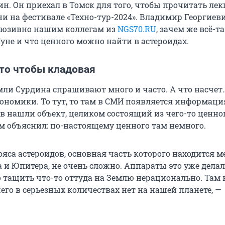
н. Он приехал в Томск для того, чтобы прочитать ле
и на фестивале «Техно-тур-2024». Владимир Георгиев
люзивно нашим коллегам из
NGS70.RU
, зачем же всё-т
уне и что ценного можно найти в астероидах.
 то чтобы кладовая
мли Сурдина спрашивают много и часто. А что насчет
ономики. То тут, то там в СМИ появляется информация
в нашли объект, целиком состоящий из чего-то ценног
м объяснил: по-настоящему ценного там немного.
ояса астероидов, основная часть которого находится 
 и Юпитера, не очень сложно. Аппараты это уже делал
о тащить что-то оттуда на Землю нерационально. Там 
чего в серьезных количествах нет на нашей планете, —