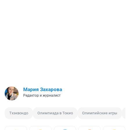
Мария Захарова
Редактор и журналист
Тхэквондо
Олимпиада в Токио
Олимпийские игры
С