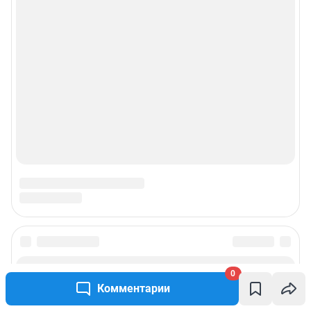
Прайс-лист
О компании
Наши награды
Наши вакансии
Техподдержка
Предвыборная агитация
Все города сети
0
Мобильное приложение
Комментарии
Google Play
App Store