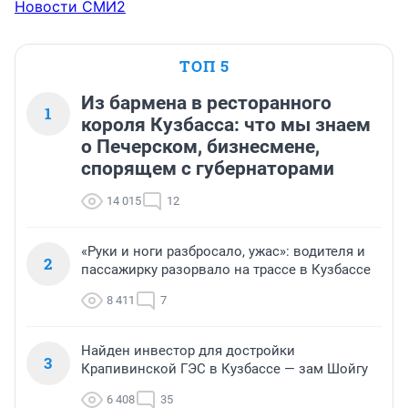
Новости СМИ2
ТОП 5
Из бармена в ресторанного
1
короля Кузбасса: что мы знаем
о Печерском, бизнесмене,
спорящем с губернаторами
14 015
12
«Руки и ноги разбросало, ужас»: водителя и
2
пассажирку разорвало на трассе в Кузбассе
8 411
7
Найден инвестор для достройки
3
Крапивинской ГЭС в Кузбассе — зам Шойгу
6 408
35