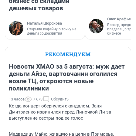
бизнес со складами
дешевых товаров
Олег Арефьев
Наталья Шорохова
Блогер, предпри
Открыла кофейную точку на
владелец в тра
деньги соцразвития
бизнесе
РЕКОМЕНДУЕМ
Новости ХМАО за 5 августа: муж дает
деньги Айзе, вартовчанин оголился
возле ТЦ, откроются новые
поликлиники
13 часов
7 673
Обсудить
Когда концерт обернулся скандалом. Ваня
Дмитриенко извинился перед Линочкой Ли за
выступление сестры под ее голос
Медведицу Майю, жившую на цепи в Приморье,