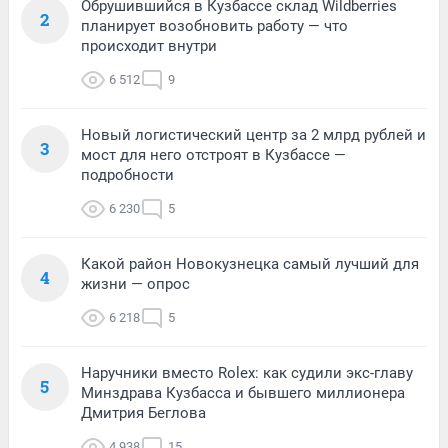
Обрушившийся в Кузбассе склад Wildberries
2
планирует возобновить работу — что
происходит внутри
6 512
9
Новый логистический центр за 2 млрд рублей и
3
мост для него отстроят в Кузбассе —
подробности
6 230
5
Какой район Новокузнецка самый лучший для
4
жизни — опрос
6 218
5
Наручники вместо Rolex: как судили экс-главу
5
Минздрава Кузбасса и бывшего миллионера
Дмитрия Беглова
4 938
15