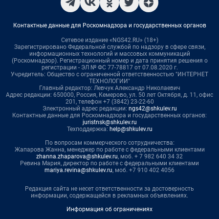
Контактные данные для Роскомнадзора и государственных органов
Сетевое издание «NGS42.RU» (18+)
Зарегистрировано Федеральной службой по надзору в сфере связи,
информационных технологий и массовых коммуникаций
(Роскомнадзор). Регистрационный номер и дата принятия решения о
регистрации - ЭЛ № ФС 77-78817 от 07.08.2020 г.
Учредитель: Общество с ограниченной ответственностью "ИНТЕРНЕТ
ТЕХНОЛОГИИ"
Главный редактор: Левчук Александр Николаевич
Адрес редакции: 650000, Россия, Кемерово, ул. 50 лет Октября, д. 11, офис
201, телефон +7 (3842) 23-22-60
Электронный адрес редакции:
ngs42@shkulev.ru
Контактные данные для Роскомнадзора и государственных органов:
juristnsk@shkulev.ru
Техподдержка:
help@shkulev.ru
По вопросам коммерческого сотрудничества:
Жапарова Жанна, менеджер по работе с федеральными клиентами
zhanna.zhaparova@shkulev.ru
, моб. + 7 982 640 34 32
Ревина Мария, директор по работе с федеральными клиентами
mariya.revina@shkulev.ru
, моб. +7 910 402 4056
Редакция сайта не несет ответственности за достоверность
информации, содержащейся в рекламных объявлениях.
Информация об ограничениях