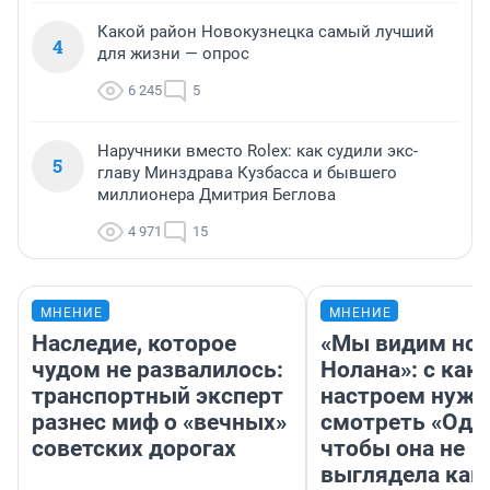
Какой район Новокузнецка самый лучший
4
для жизни — опрос
6 245
5
Наручники вместо Rolex: как судили экс-
5
главу Минздрава Кузбасса и бывшего
миллионера Дмитрия Беглова
4 971
15
МНЕНИЕ
МНЕНИЕ
Наследие, которое
«Мы видим нов
чудом не развалилось:
Нолана»: с как
транспортный эксперт
настроем нужн
разнес миф о «вечных»
смотреть «Оди
советских дорогах
чтобы она не
выглядела как