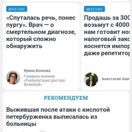
МНЕНИЕ
МНЕНИЕ
«Спуталась речь, понес
Продашь за 3000
пургу». Врач — о
возьмут с 4000.
смертельном диагнозе,
нам готовит но
который сложно
налоговый зако
обнаружить
коснется импор
даже репетитор
Ирина Волкова
Главврач клиники
Анастасия Завг
«Реабилитация доктора
Волковой»
РЕКОМЕНДУЕМ
Выжившая после атаки с кислотой
петербурженка выписалась из
больницы