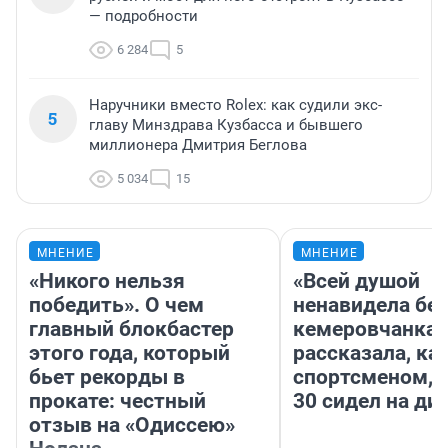
— подробности
6 284
5
Наручники вместо Rolex: как судили экс-
5
главу Минздрава Кузбасса и бывшего
миллионера Дмитрия Беглова
5 034
15
МНЕНИЕ
МНЕНИЕ
«Никого нельзя
«Всей душой
победить». О чем
ненавидела бег
главный блокбастер
кемеровчанка
этого года, который
рассказала, ка
бьет рекорды в
спортсменом, е
прокате: честный
30 сидел на ди
отзыв на «Одиссею»