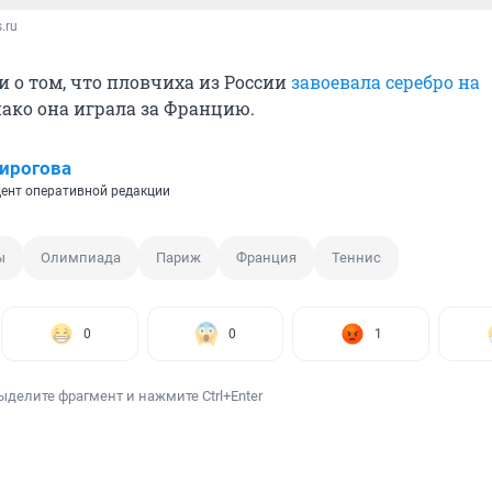
.ru
и о том, что пловчиха из России
завоевала серебро на
нако она играла за Францию.
ирогова
ент оперативной редакции
ы
Олимпиада
Париж
Франция
Теннис
0
0
1
ыделите фрагмент и нажмите Ctrl+Enter