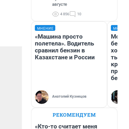
августе
4 856
10
МНЕНИЕ
МНЕНИ
«Машина просто
Мой б
полетела». Водитель
береж
сравнил бензин в
хотел
Казахстане и России
тысяч
креди
приех
безоп
Анатолий Кузнецов
РЕКОМЕНДУЕМ
«Кто-то считает меня