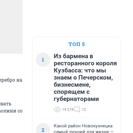
ТОП 5
Из бармена в
1
ресторанного короля
Кузбасса: что мы
знаем о Печерском,
еребро на
бизнесмене,
спорящем с
губернаторами
евать
14 274
12
аолини со
Какой район Новокузнецка
2
самый лучший для жизни —