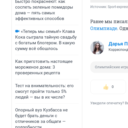
Быстро покраснеют: как
соспеть зеленые помидоры
Источник: 
Sport-express
дома — пять самых
эффективных способов
Ранее мы писал
Олимпиаде
. Од
«Теперь мы семья!» Клава
Кока сыграла тайную свадьбу
с богатым блогером. В какую
Дарья П
сумму всё обошлось
Корреспонд
Как приготовить настоящее
мороженое дома: 3
Олимпийские игр
проверенных рецепта
Тест на внимательность: его
0
смогут пройти только 5%
людей — вы в их числе?
Увидели опечатку? В
Опорный вуз Кузбасса не
будет брать деньги с
отличников за общаги —
подробности