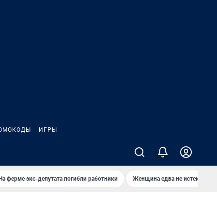
ОМОКОДЫ
ИГРЫ
На ферме экс-депутата погибли работники
Женщина едва не истекла кро