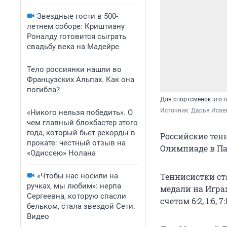
Звездные гости в 500-
летнем соборе: Криштиану
Роналду готовится сыграть
свадьбу века на Мадейре
Тело россиянки нашли во
Французских Альпах. Как она
погибла?
Для спортсменок это 
Источник: 
Дарья Исаева
«Никого нельзя победить». О
чем главный блокбастер этого
года, который бьет рекорды в
Российские тен
прокате: честный отзыв на
Олимпиаде в Па
«Одиссею» Нолана
«Чтобы нас носили на
Теннисистки ст
ручках, мы любим»: нерпа
медали на Игра
Сергеевна, которую спасли
счетом 6:2, 1:6, 7:
бельком, стала звездой Сети.
Видео