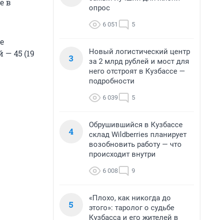
е в
опрос
6 051
5
е
Новый логистический центр
 — 45 (19
3
за 2 млрд рублей и мост для
него отстроят в Кузбассе —
подробности
6 039
5
Обрушившийся в Кузбассе
4
склад Wildberries планирует
возобновить работу — что
происходит внутри
6 008
9
«Плохо, как никогда до
5
этого»: таролог о судьбе
Кузбасса и его жителей в