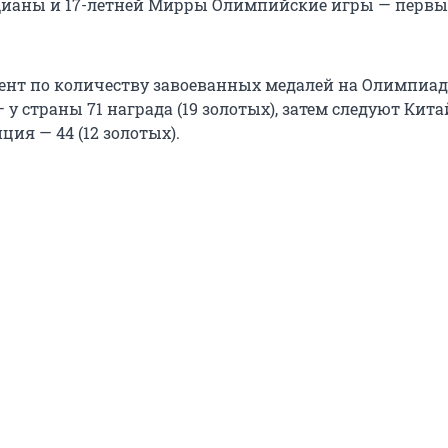
Дианы и 17-летней Мирры Олимпийские игры — первы
нт по количеству завоеванных медалей на Олимпиад
у страны 71 награда (19 золотых), затем следуют Китай
ция — 44 (12 золотых).