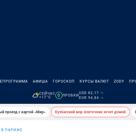
ЛЕПРОГРАММА
АФИША
ГОРОСКОП
КУРСЫ ВАЛЮТ
ZODY
ПР
USD 82,17
СЕЙЧАС
0
ПРОБКИ
+17°C
EUR 94,84
ый проезд с картой «Мир»
Кузбасский мэр-взяточник хочет домой
 В ПАРИЖЕ