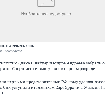
первые Олимпийские игры
 / sport-express
нисистки Диана Шнайдер и Мирра Андреева забрали с
риже. Спортсменки выступали в парном разряде.
али первыми представителями РФ, кому удалось заво
х. Они уступили итальянкам Саре Эррани и Жасмин П
10.