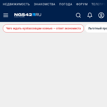
НЕДВИЖИМОСТЬ
ЗНАКОМСТВА
ПОГОДА
ФОРУМ
ТЕЛЕПРО
Чего ждать кузбассовцам осенью — ответ экономиста
Льготный про