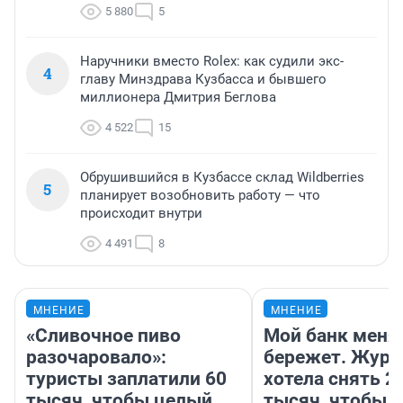
5 880
5
Наручники вместо Rolex: как судили экс-
4
главу Минздрава Кузбасса и бывшего
миллионера Дмитрия Беглова
4 522
15
Обрушившийся в Кузбассе склад Wildberries
5
планирует возобновить работу — что
происходит внутри
4 491
8
МНЕНИЕ
МНЕНИЕ
«Сливочное пиво
Мой банк меня
разочаровало»:
бережет. Журн
туристы заплатили 60
хотела снять 2
тысяч, чтобы целый
тысяч, чтобы п