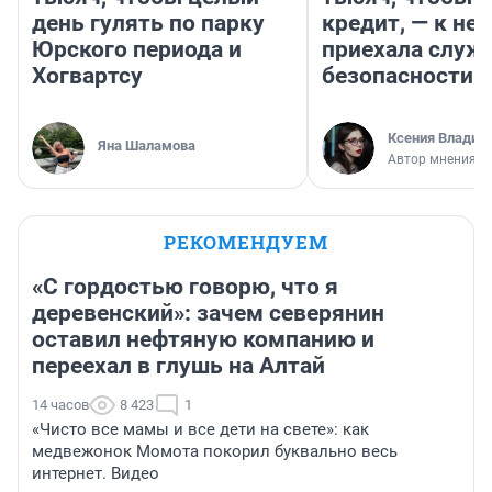
день гулять по парку
кредит, — к не
Юрского периода и
приехала служ
Хогвартсу
безопасности
Ксения Владим
Яна Шаламова
Автор мнения
РЕКОМЕНДУЕМ
«С гордостью говорю, что я
деревенский»: зачем северянин
оставил нефтяную компанию и
переехал в глушь на Алтай
14 часов
8 423
1
«Чисто все мамы и все дети на свете»: как
медвежонок Момота покорил буквально весь
интернет. Видео