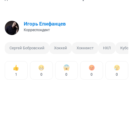
Игорь Епифанцев
Корреспондент
Сергей Бобровский
Хоккей
Хоккеист
НХЛ
Кубок 
1
0
0
0
0