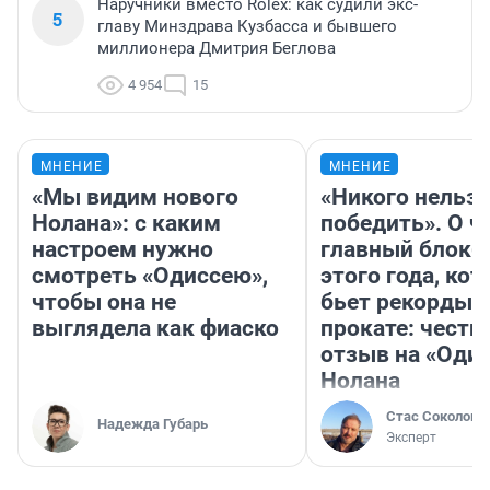
Наручники вместо Rolex: как судили экс-
5
главу Минздрава Кузбасса и бывшего
миллионера Дмитрия Беглова
4 954
15
МНЕНИЕ
МНЕНИЕ
«Мы видим нового
«Никого нельз
Нолана»: с каким
победить». О ч
настроем нужно
главный блокб
смотреть «Одиссею»,
этого года, ко
чтобы она не
бьет рекорды 
выглядела как фиаско
прокате: честн
отзыв на «Оди
Нолана
Стас Соколов
Надежда Губарь
Эксперт