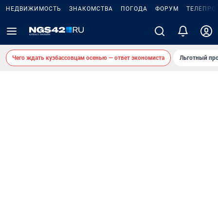
НЕДВИЖИМОСТЬ
ЗНАКОМСТВА
ПОГОДА
ФОРУМ
ТЕЛЕПРО
Чего ждать кузбассовцам осенью — ответ экономиста
Льготный про