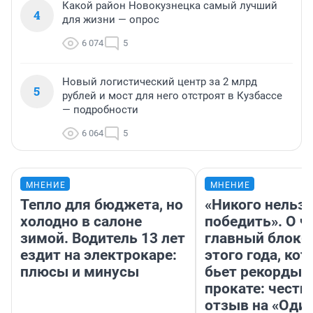
Какой район Новокузнецка самый лучший
4
для жизни — опрос
6 074
5
Новый логистический центр за 2 млрд
5
рублей и мост для него отстроят в Кузбассе
— подробности
6 064
5
МНЕНИЕ
МНЕНИЕ
Тепло для бюджета, но
«Никого нельз
холодно в салоне
победить». О ч
зимой. Водитель 13 лет
главный блокб
ездит на электрокаре:
этого года, ко
плюсы и минусы
бьет рекорды 
прокате: честн
отзыв на «Оди