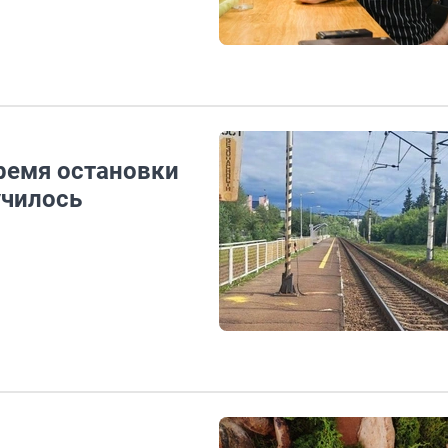
ремя остановки
училось