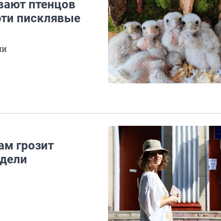
вают птенцов
эти писклявые
ми
ам грозит
едели