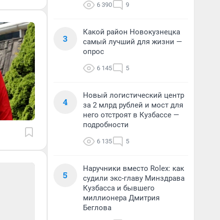
6 390
9
Какой район Новокузнецка
3
самый лучший для жизни —
опрос
6 145
5
Новый логистический центр
4
за 2 млрд рублей и мост для
него отстроят в Кузбассе —
подробности
6 135
5
Наручники вместо Rolex: как
5
судили экс-главу Минздрава
Кузбасса и бывшего
миллионера Дмитрия
Беглова