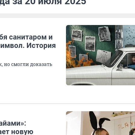
да за 20 июля 2025
ебя санитаром и
символ. История
, но смогли доказать
Майами»:
ает новую