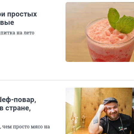
ри простых
ивые
питка на лето
Шеф-повар,
в стране,
, чем просто мясо на