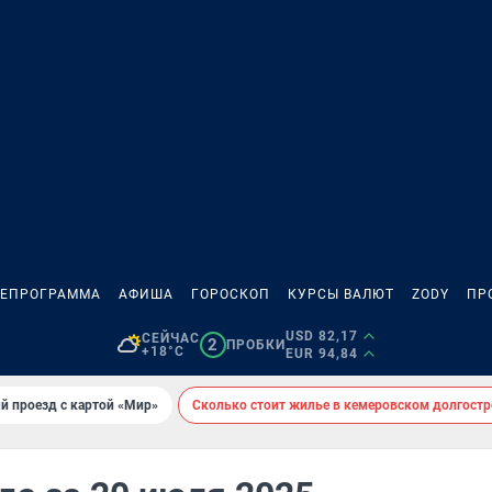
ЛЕПРОГРАММА
АФИША
ГОРОСКОП
КУРСЫ ВАЛЮТ
ZODY
ПР
USD 82,17
СЕЙЧАС
2
ПРОБКИ
+18°C
EUR 94,84
й проезд с картой «Мир»
Сколько стоит жилье в кемеровском долгостр