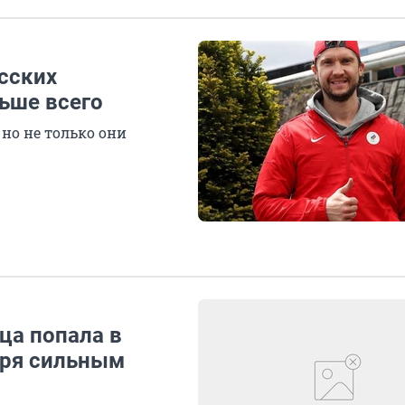
асских
ьше всего
 но не только они
ца попала в
аря сильным