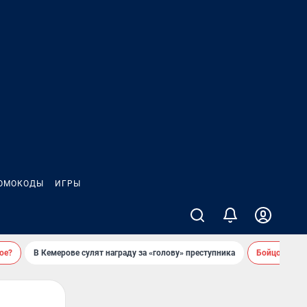
ОМОКОДЫ
ИГРЫ
ое?
В Кемерове сулят награду за «голову» преступника
Бойцовский 