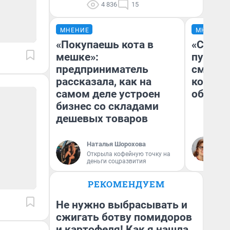
4 836
15
МНЕНИЕ
МНЕНИЕ
«Покупаешь кота в
«Спутал
мешке»:
пургу».
предприниматель
смерте
рассказала, как на
которы
самом деле устроен
обнару
бизнес со складами
дешевых товаров
Ир
Наталья Шорохова
Гл
Открыла кофейную точку на
«Р
деньги соцразвития
Во
РЕКОМЕНДУЕМ
Не нужно выбрасывать и
сжигать ботву помидоров
и картофеля! Как я нашла