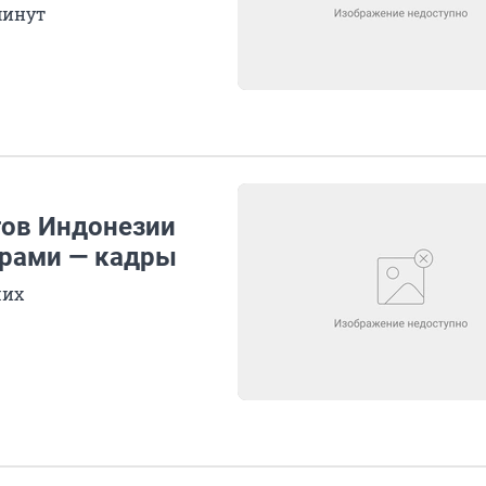
минут
гов Индонезии
ирами — кадры
ших