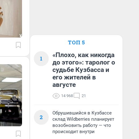
ТОП 5
«Плохо, как никогда
1
до этого»: таролог о
судьбе Кузбасса и
его жителей в
августе
14 968
21
Обрушившийся в Кузбассе
2
склад Wildberries планирует
возобновить работу — что
происходит внутри