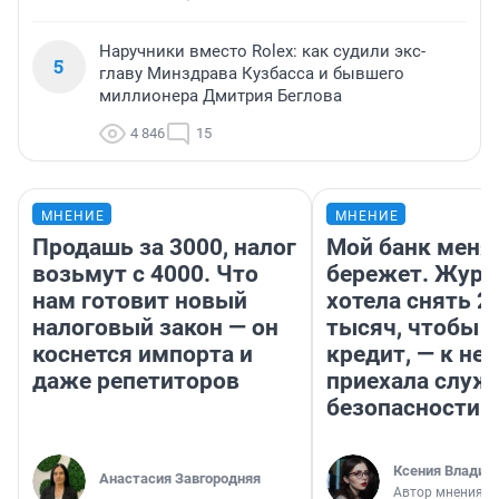
Наручники вместо Rolex: как судили экс-
5
главу Минздрава Кузбасса и бывшего
миллионера Дмитрия Беглова
4 846
15
МНЕНИЕ
МНЕНИЕ
Продашь за 3000, налог
Мой банк меня
возьмут с 4000. Что
бережет. Журн
нам готовит новый
хотела снять 2
налоговый закон — он
тысяч, чтобы п
коснется импорта и
кредит, — к не
даже репетиторов
приехала служ
безопасности
Ксения Владим
Анастасия Завгородняя
Автор мнения