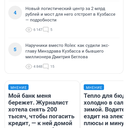
Новый логистический центр за 2 млрд
4
рублей и мост для него отстроят в Кузбассе
— подробности
6 147
5
Наручники вместо Rolex: как судили экс-
5
главу Минздрава Кузбасса и бывшего
миллионера Дмитрия Беглова
4 848
15
МНЕНИЕ
МНЕНИЕ
Мой банк меня
Тепло для бюд
бережет. Журналист
холодно в сало
хотела снять 200
зимой. Водител
тысяч, чтобы погасить
ездит на элект
кредит, — к ней домой
плюсы и мину