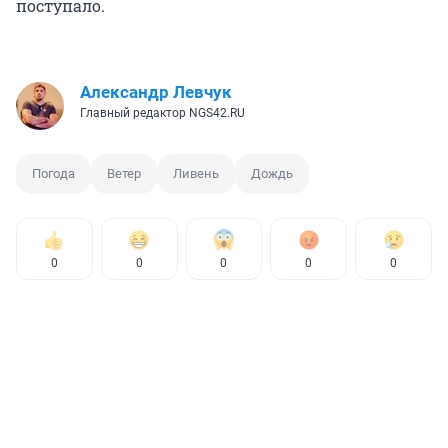
поступало.
Александр Левчук
Главный редактор NGS42.RU
Погода
Ветер
Ливень
Дождь
0
0
0
0
0