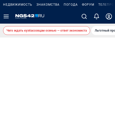
НЕДВИЖИМОСТЬ
ЗНАКОМСТВА
ПОГОДА
ФОРУМ
ТЕЛЕПРО
Чего ждать кузбассовцам осенью — ответ экономиста
Льготный про