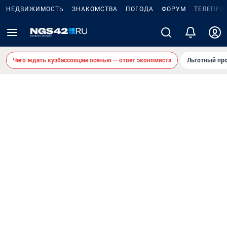
НЕДВИЖИМОСТЬ
ЗНАКОМСТВА
ПОГОДА
ФОРУМ
ТЕЛЕПРО
Чего ждать кузбассовцам осенью — ответ экономиста
Льготный про