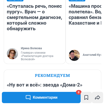
«Спуталась речь, понес
«Машина прост
пургу». Врач — о
полетела». Вод
смертельном диагнозе,
сравнил бензин
который сложно
Казахстане и Р
обнаружить
Ирина Волкова
Главврач клиники
Анатолий Кузн
«Реабилитация доктора
Волковой»
РЕКОМЕНДУЕМ
«Ну вот и всё»: звезда «Дома-2»
развелась с молодым мужем
0
Комментарии
20 часов
7 147
3
Как приготовить фаршированные перцы — простой