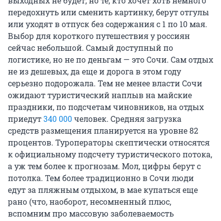
выходных не будет, но те, кто хочет хоть немного
передохнуть или сменить картинку, берут отгулы
или уходят в отпуск без содержания с 1 по 10 мая.
Выбор для короткого путешествия у россиян
сейчас небольшой. Самый доступный по
логистике, но не по деньгам — это Сочи. Сам отдых
не из дешевых, да еще и дорога в этом году
серьезно подорожала. Тем не менее власти Сочи
ожидают туристический наплыв на майские
праздники, по подсчетам чиновников, на отдых
приедут
340 000
человек. Средняя загрузка
средств размещения планируется на уровне 82
процентов. Туроператоры скептически относятся
к официальному подсчету туристического потока,
а уж тем более к прогнозам. Мол, цифры берут с
потолка. Тем более традиционно в Сочи люди
едут за пляжным отдыхом, в мае купаться еще
рано (что, наоборот, несомненный плюс,
вспомним про массовую заболеваемость