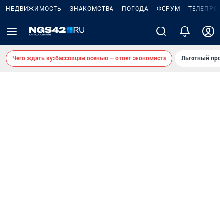
НЕДВИЖИМОСТЬ
ЗНАКОМСТВА
ПОГОДА
ФОРУМ
ТЕЛЕПРО
Чего ждать кузбассовцам осенью — ответ экономиста
Льготный про