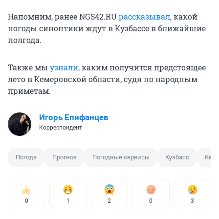
Напомним, ранее NGS42.RU
рассказывал
, какой
погоды синоптики ждут в Кузбассе в ближайшие
полгода.
Также мы
узнали
, каким получится предстоящее
лето в Кемеровской области, судя по народным
приметам.
Игорь Епифанцев
Корреспондент
Погода
Прогноз
Погодные сервисы
Кузбасс
Кем
0
1
2
0
3