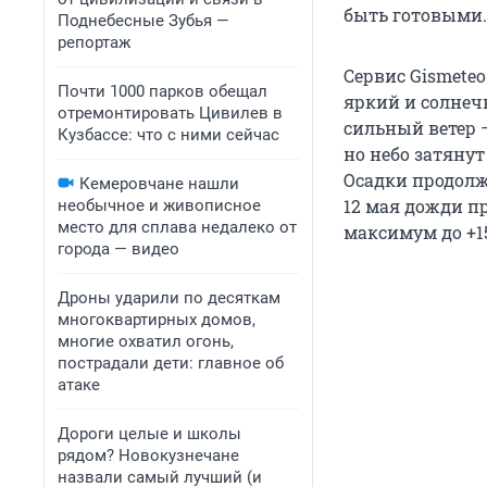
быть готовыми.
Поднебесные Зубья —
репортаж
Сервис Gismete
Почти 1000 парков обещал
яркий и солнечн
отремонтировать Цивилев в
сильный ветер —
Кузбассе: что с ними сейчас
но небо затяну
Осадки продолжа
Кемеровчане нашли
12 мая дожди пр
необычное и живописное
место для сплава недалеко от
максимум до +15
города — видео
Дроны ударили по десяткам
многоквартирных домов,
многие охватил огонь,
пострадали дети: главное об
атаке
Дороги целые и школы
рядом? Новокузнечане
назвали самый лучший (и