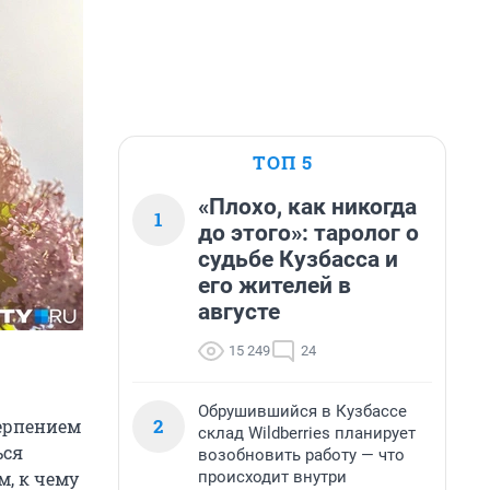
ТОП 5
«Плохо, как никогда
1
до этого»: таролог о
судьбе Кузбасса и
его жителей в
августе
15 249
24
Обрушившийся в Кузбассе
2
терпением
склад Wildberries планирует
ься
возобновить работу — что
происходит внутри
м, к чему