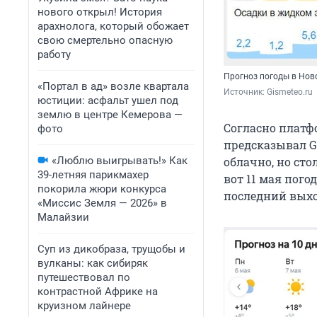
нового открыл! История
арахнолога, который обожает
свою смертельно опасную
работу
Прогноз погоды в Ново
«Портал в ад» возле квартала
Источник: 
Gismeteo.ru
юстиции: асфальт ушел под
землю в центре Кемерова —
Согласно платфо
фото
предсказывал Gi
«Люблю выигрывать!» Как
облачно, но сто
39-летняя парикмахер
вот 11 мая пого
покорила жюри конкурса
последний выход
«Миссис Земля — 2026» в
Малайзии
Суп из дикобраза, трущобы и
вулканы: как сибиряк
путешествовал по
контрастной Африке на
круизном лайнере