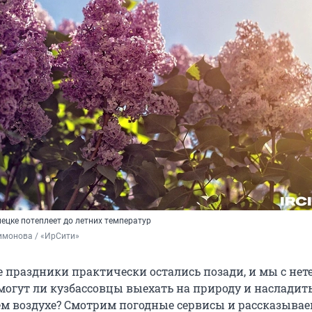
ецке потеплеет до летних температур
имонова / «ИрСити»
 праздники практически остались позади, и мы с не
могут ли кузбассовцы выехать на природу и насладит
ем воздухе? Смотрим погодные сервисы и рассказывае