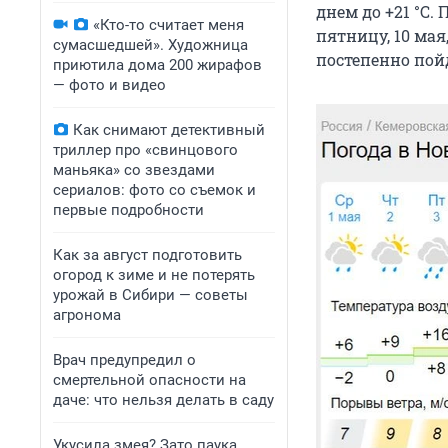
днем до +21 °С
«Кто-то считает меня
пятницу, 10 мая
сумасшедшей». Художница
постепенно пойде
приютила дома 200 жирафов
— фото и видео
Как снимают детективный
триллер про «свинцового
маньяка» со звездами
сериалов: фото со съемок и
первые подробности
Как за август подготовить
огород к зиме и не потерять
урожай в Сибири — советы
агронома
Врач предупредил о
смертельной опасности на
даче: что нельзя делать в саду
Укусила змея? Зато паука