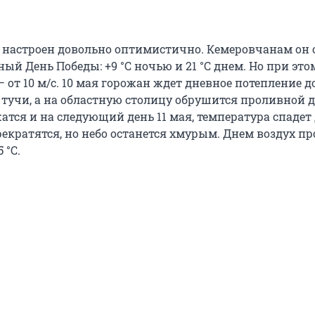
o настроен довольно оптимистично. Кемеровчанам он 
ый День Победы: +9 °С ночью и 21 °С днем. Но при это
 от 10 м/с. 10 мая горожан ждет дневное потепление до 
т тучи, а на областную столицу обрушится проливной 
тся и на следующий день 11 мая, температура спадет д
екратятся, но небо останется хмурым. Днем воздух пр
 °С.