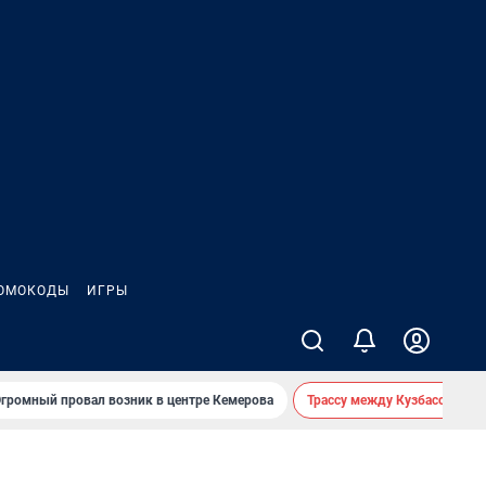
ОМОКОДЫ
ИГРЫ
громный провал возник в центре Кемерова
Трассу между Кузбассом и 