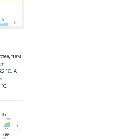
лее, чем
ет
2 °С. А
В
°С.