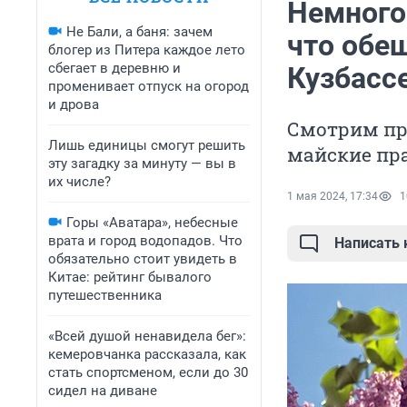
Немного 
Не Бали, а баня: зачем
что обе
блогер из Питера каждое лето
сбегает в деревню и
Кузбасс
променивает отпуск на огород
и дрова
Смотрим пр
Лишь единицы смогут решить
майские пр
эту загадку за минуту — вы в
их числе?
1 мая 2024, 17:34
1
Горы «Аватара», небесные
врата и город водопадов. Что
Написать
обязательно стоит увидеть в
Китае: рейтинг бывалого
путешественника
«Всей душой ненавидела бег»:
кемеровчанка рассказала, как
стать спортсменом, если до 30
сидел на диване