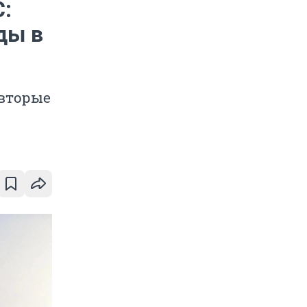
С:
ды в
вторые