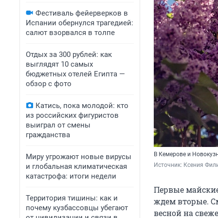
Фестиваль фейерверков в
Испании обернулся трагедией:
салют взорвался в толпе
Отдых за 300 рублей: как
выглядят 10 самых
бюджетных отелей Египта —
обзор с фото
Катись, пока молодой: кто
из российских фигуристов
выиграл от смены
гражданства
В Кемерове и Новокузн
Миру угрожают новые вирусы
Источник: 
Ксения Фил
и глобальная климатическая
катастрофа: итоги недели
Первые майские
Территория тишины: как и
ждем вторые. С
почему кузбассовцы убегают
весной на свеж
от цивилизации и связи в