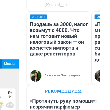
5 001
15
МНЕНИЕ
МНЕНИ
Продашь за 3000, налог
«Поку
возьмут с 4000. Что
мешке
нам готовит новый
предп
налоговый закон — он
расска
коснется импорта и
самом
даже репетиторов
бизне
дешев
Анастасия Завгородняя
РЕКОМЕНДУЕМ
«Протянуть руку помощи»:
незрячий парфюмер