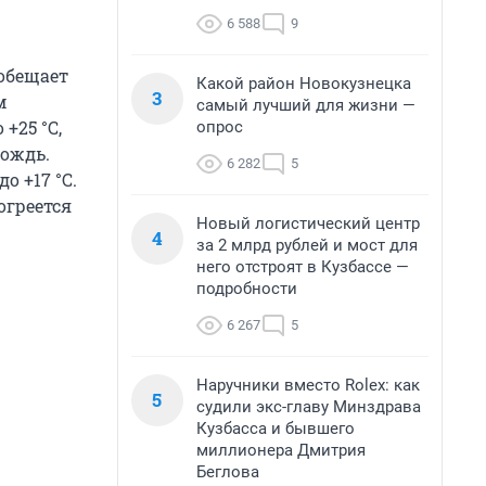
6 588
9
обещает
Какой район Новокузнецка
3
м
самый лучший для жизни —
+25 °С,
опрос
дождь.
6 282
5
о +17 °С.
огреется
Новый логистический центр
4
за 2 млрд рублей и мост для
него отстроят в Кузбассе —
подробности
6 267
5
Наручники вместо Rolex: как
5
судили экс-главу Минздрава
Кузбасса и бывшего
миллионера Дмитрия
Беглова