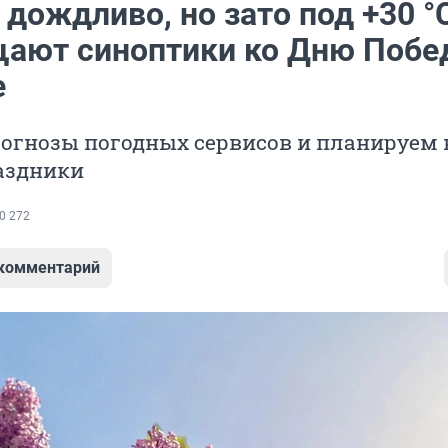
дождливо, но зато под +30 °
щают синоптики ко Дню Побе
е
огнозы погодных сервисов и планируем 
аздники
0 272
 комментарий