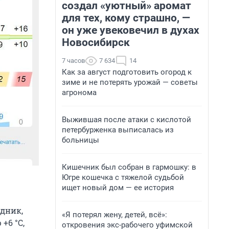
создал «уютный» аромат
для тех, кому страшно, —
он уже увековечил в духах
Новосибирск
7 часов
7 634
14
Как за август подготовить огород к
зиме и не потерять урожай — советы
агронома
Выжившая после атаки с кислотой
петербурженка выписалась из
больницы
Кишечник был собран в гармошку: в
Югре кошечка с тяжелой судьбой
ищет новый дом — ее история
здник,
«Я потерял жену, детей, всё»:
+6 °С,
откровения экс-рабочего уфимской