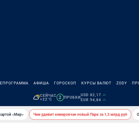
ЛЕПРОГРАММА
АФИША
ГОРОСКОП
КУРСЫ ВАЛЮТ
ZODY
ПР
USD 82,17
СЕЙЧАС
2
ПРОБКИ
+22°C
EUR 94,84
картой «Мир»
Чем удивит кемеровчан новый Парк за 1,3 млрд руб
О