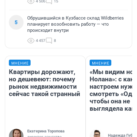
4 506
15
Обрушившийся в Кузбассе склад Wildberries
5
планирует возобновить работу — что
происходит внутри
4 457
8
МНЕНИЕ
МНЕНИЕ
Квартиры дорожают,
«Мы видим нов
но дешевеют: почему
Нолана»: с как
рынок недвижимости
настроем нужн
сейчас такой странный
смотреть «Оди
чтобы она не
выглядела как
Екатерина Торопова
Надежда Губар