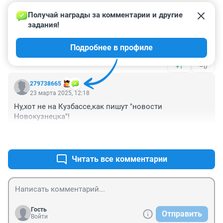
Получай награды за комментарии и другие 
Гость
24 марта 2025, 00:58
задания!
Разрезы своими котлованами фонят. В Кузбассе уже 
Подробнее в профиле
можно о луне фильмы снимать. Одни кратеры
+1
–0
279738665
23 марта 2025, 12:18
Ну,хот не на Кузбассе,как пишут "новости 
Новокузнецка"!
+1
–0
Читать все комментарии
Гость
Отправить
Войти