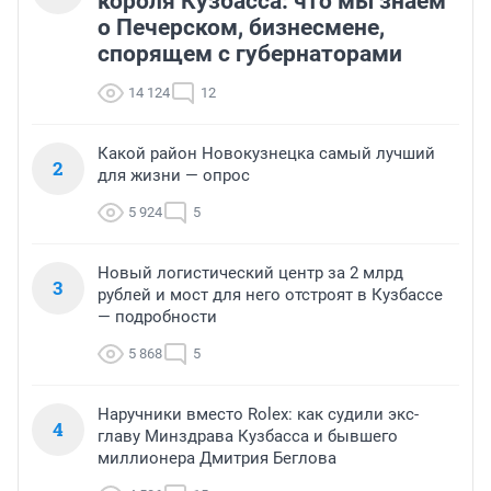
короля Кузбасса: что мы знаем
о Печерском, бизнесмене,
спорящем с губернаторами
14 124
12
Какой район Новокузнецка самый лучший
2
для жизни — опрос
5 924
5
Новый логистический центр за 2 млрд
3
рублей и мост для него отстроят в Кузбассе
— подробности
5 868
5
Наручники вместо Rolex: как судили экс-
4
главу Минздрава Кузбасса и бывшего
миллионера Дмитрия Беглова