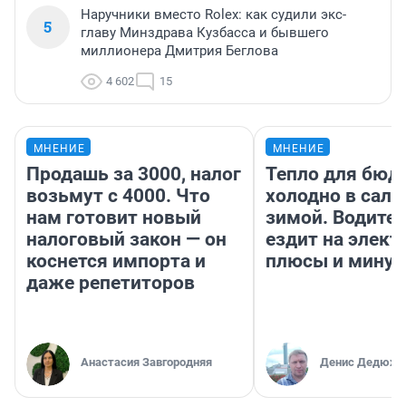
Наручники вместо Rolex: как судили экс-
5
главу Минздрава Кузбасса и бывшего
миллионера Дмитрия Беглова
4 602
15
МНЕНИЕ
МНЕНИЕ
Продашь за 3000, налог
Тепло для бюд
возьмут с 4000. Что
холодно в сало
нам готовит новый
зимой. Водител
налоговый закон — он
ездит на элект
коснется импорта и
плюсы и мину
даже репетиторов
Анастасия Завгородняя
Денис Дедюхи