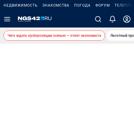
НЕДВИЖИМОСТЬ
ЗНАКОМСТВА
ПОГОДА
ФОРУМ
ТЕЛЕПРО
Чего ждать кузбассовцам осенью — ответ экономиста
Льготный про