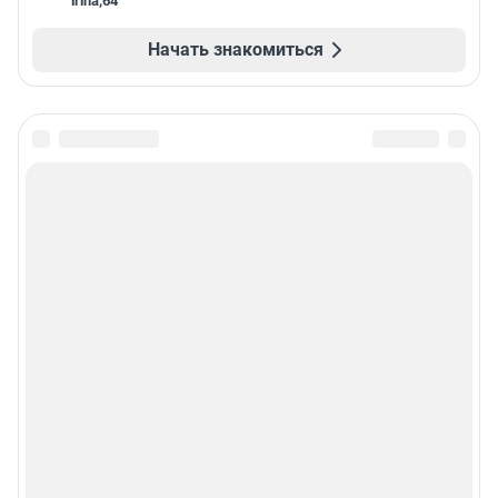
irina
,
64
Начать знакомиться