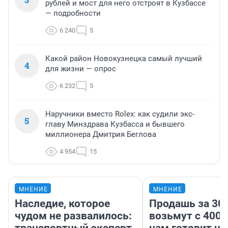
рублей и мост для него отстроят в Кузбассе
— подробности
6 240
5
Какой район Новокузнецка самый лучший
4
для жизни — опрос
6 232
5
Наручники вместо Rolex: как судили экс-
5
главу Минздрава Кузбасса и бывшего
миллионера Дмитрия Беглова
4 954
15
МНЕНИЕ
МНЕНИЕ
Наследие, которое
Продашь за 300
чудом не развалилось:
возьмут с 4000
транспортный эксперт
нам готовит н