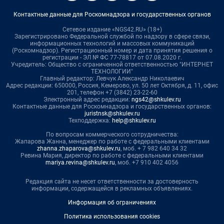
Контактные данные для Роскомнадзора и государственных органов
Сетевое издание «NGS42.RU» (18+)
Зарегистрировано Федеральной службой по надзору в сфере связи,
информационных технологий и массовых коммуникаций
(Роскомнадзор). Регистрационный номер и дата принятия решения о
регистрации - ЭЛ № ФС 77-78817 от 07.08.2020 г.
Учредитель: Общество с ограниченной ответственностью "ИНТЕРНЕТ
ТЕХНОЛОГИИ"
Главный редактор: Левчук Александр Николаевич
Адрес редакции: 650000, Россия, Кемерово, ул. 50 лет Октября, д. 11, офис
201, телефон +7 (3842) 23-22-60
Электронный адрес редакции:
ngs42@shkulev.ru
Контактные данные для Роскомнадзора и государственных органов:
juristnsk@shkulev.ru
Техподдержка:
help@shkulev.ru
По вопросам коммерческого сотрудничества:
Жапарова Жанна, менеджер по работе с федеральными клиентами
zhanna.zhaparova@shkulev.ru
, моб. + 7 982 640 34 32
Ревина Мария, директор по работе с федеральными клиентами
mariya.revina@shkulev.ru
, моб. +7 910 402 4056
Редакция сайта не несет ответственности за достоверность
информации, содержащейся в рекламных объявлениях.
Информация об ограничениях
Политика использования cookies