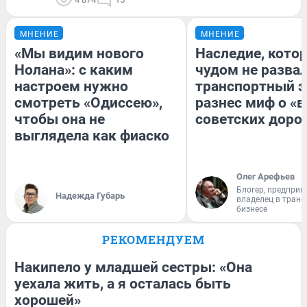
МНЕНИЕ
МНЕНИЕ
«Мы видим нового
Наследие, кото
Нолана»: с каким
чудом не разва
настроем нужно
транспортный э
смотреть «Одиссею»,
разнес миф о «
чтобы она не
советских доро
выглядела как фиаско
Олег Арефьев
Блогер, предприн
Надежда Губарь
владелец в тран
бизнесе
РЕКОМЕНДУЕМ
Накипело у младшей сестры: «Она
уехала жить, а я осталась быть
хорошей»