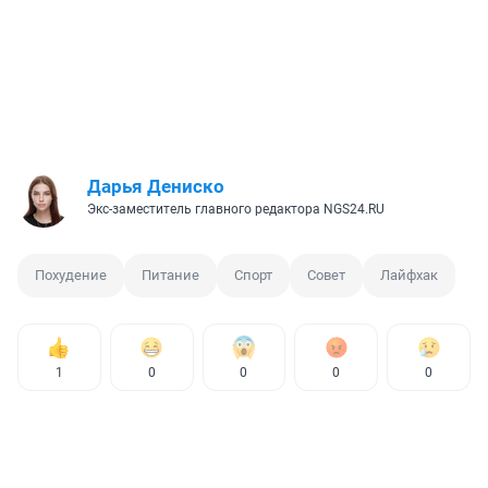
Дарья Дениско
Экс-заместитель главного редактора NGS24.RU
Похудение
Питание
Спорт
Совет
Лайфхак
1
0
0
0
0