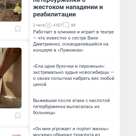
жестоком нападении и
реабилитации
2 часа
4 027
88
Работает в клинике и играет в театре
— что известно о сестре Вани
Дмитриенко, оскандалившейся на
концерте в «Лужниках»
«Ела одни булочки и пирожные»:
экстремально худые новосибирцы —
о своих попытках набрать вес любой
ценой
Выжившая после атаки с кислотой
петербурженка выписалась из
больницы
«Он мне угрожает и портит жизнь»:
москвич обвинил турагента из