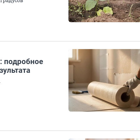
 градусов
: подробное
зультата
ы