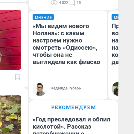
4 822
15
МНЕНИЕ
МНЕНИЕ
«Мы видим нового
Продаш
Нолана»: с каким
возьмут
настроем нужно
нам го
смотреть «Одиссею»,
налого
чтобы она не
коснет
выглядела как фиаско
даже р
Надежда Губарь
Ан
РЕКОМЕНДУЕМ
«Год преследовал и облил
кислотой». Рассказ
петербурженки о