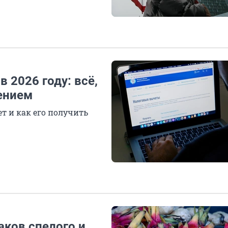
 2026 году: всё,
ением
т и как его получить
аков спелого и