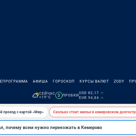
ЛЕПРОГРАММА
АФИША
ГОРОСКОП
КУРСЫ ВАЛЮТ
ZODY
ПР
USD 82,17
СЕЙЧАС
3
ПРОБКИ
+19°C
EUR 94,84
й проезд с картой «Мир»
Сколько стоит жилье в кемеровском долгостр
ал, почему всем нужно переезжать в Кемерово