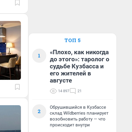
ТОП 5
«Плохо, как никогда
1
до этого»: таролог о
судьбе Кузбасса и
его жителей в
августе
14 897
21
Обрушившийся в Кузбассе
2
склад Wildberries планирует
возобновить работу — что
происходит внутри