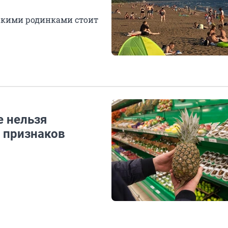
 какими родинками стоит
е нельзя
х признаков