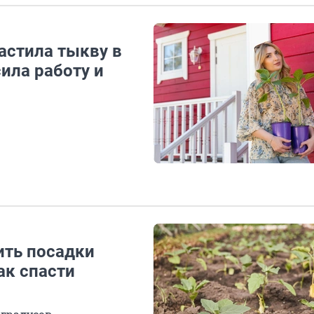
растила тыкву в
ила работу и
ить посадки
ак спасти