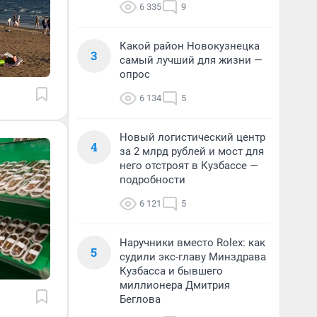
6 335
9
Какой район Новокузнецка
3
самый лучший для жизни —
опрос
6 134
5
Новый логистический центр
4
за 2 млрд рублей и мост для
него отстроят в Кузбассе —
подробности
6 121
5
Наручники вместо Rolex: как
5
судили экс-главу Минздрава
Кузбасса и бывшего
миллионера Дмитрия
Беглова