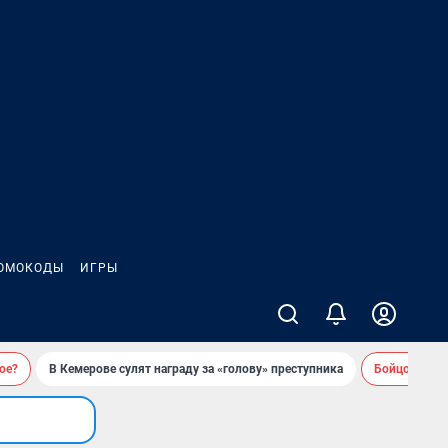
ОМОКОДЫ
ИГРЫ
ое?
В Кемерове сулят награду за «голову» преступника
Бойцовский 