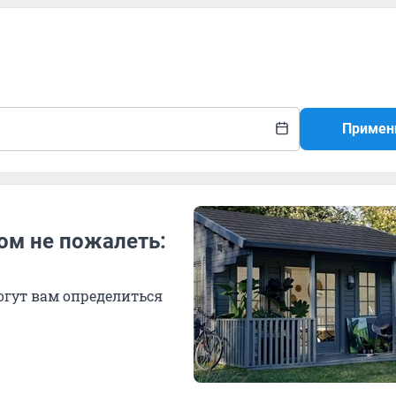
Примен
том не пожалеть:
огут вам определиться