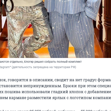
аются отдельно, блогер решил собрать полный комплект
stagram* (деятельность запрещена на территории РФ)
ок, говорится в описании, сводит на нет градус форм
з становится непринужденным. Брюки при этом специ
 их пошива использовали гладкий хлопок с добавлени
аднем кармане разместили ярлык с логотипом компани