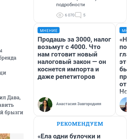
подробности
6 070
5
МНЕНИЕ
МНЕНИ
Продашь за 3000, налог
«Нико
возьмут с 4000. Что
побед
ы
нам готовит новый
главн
бренда
налоговый закон — он
этого
коснется импорта и
бьет 
ещи
даже репетиторов
прока
отзыв
Нолан
ил Дава,
Анастасия Завгородняя
авить
ий брызги
РЕКОМЕНДУЕМ
«Ела одни булочки и