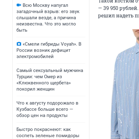
Такой костюм от
Всю Москву напугал
— 39 950 рубле
загадочный взрыв: его звук
решил надеть п
слышали везде, а причина
неизвестна. Что это могло
быть
«Смели гибриды Voyah». В
России возник дефицит
электромобилей
Самый сексуальный мужчина
Турции: чем Омер из
«Клюквенного щербета»
покорил женщин
Что к августу подорожало в
Кузбассе больше всего —
обзор цен на продукты
Быстро покраснеют: как
соспеть зеленые помидоры