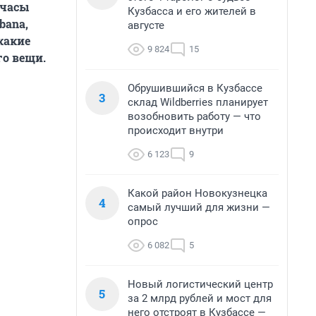
 часы
Кузбасса и его жителей в
bana,
августе
 какие
9 824
15
го вещи.
Обрушившийся в Кузбассе
3
склад Wildberries планирует
возобновить работу — что
происходит внутри
6 123
9
Какой район Новокузнецка
4
самый лучший для жизни —
опрос
6 082
5
Новый логистический центр
5
за 2 млрд рублей и мост для
него отстроят в Кузбассе —