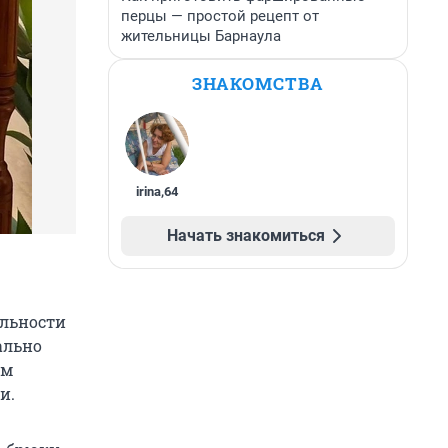
перцы — простой рецепт от
жительницы Барнаула
ЗНАКОМСТВА
irina
,
64
Начать знакомиться
альности
ально
ем
и.