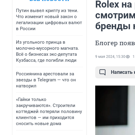
Rolex на
Путин вывел крипту из тени.
смотрим,
Что изменит новый закон о
легализации цифровых валют
бренды 
в России
Блогер появ
Из угольного принца в
молочно-мусорного магната.
Всё о бизнесах экс-депутата
9 мая 2024, 15:30
1
Кузбасса, где погибли люди
Написать
Россиянина арестовали за
звезды в Telegram — что он
натворил
«Гайки только
закручиваются». Строители
коттеджей потеряли половину
клиентов — им приходится
сносить новые дома