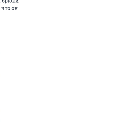
 а брюки
 что он