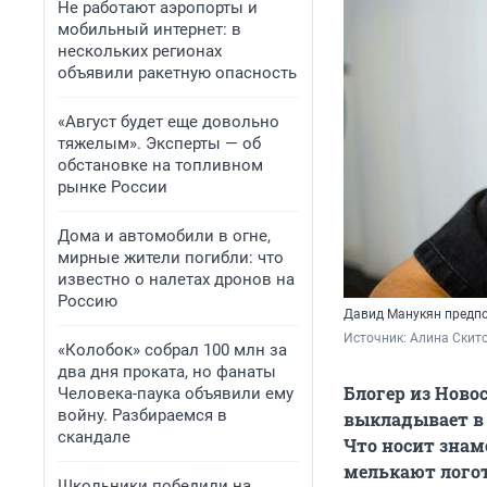
Не работают аэропорты и
мобильный интернет: в
нескольких регионах
объявили ракетную опасность
«Август будет еще довольно
тяжелым». Эксперты — об
обстановке на топливном
рынке России
Дома и автомобили в огне,
мирные жители погибли: что
известно о налетах дронов на
Россию
Давид Манукян предпо
Источник: 
Алина Скито
«Колобок» собрал 100 млн за
два дня проката, но фанаты
Блогер из Ново
Человека-паука объявили ему
войну. Разбираемся в
выкладывает в 
скандале
Что носит знам
мелькают логот
Школьники победили на