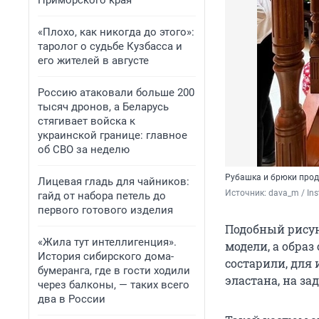
Приморского края
«Плохо, как никогда до этого»:
таролог о судьбе Кузбасса и
его жителей в августе
Россию атаковали больше 200
тысяч дронов, а Беларусь
стягивает войска к
украинской границе: главное
об СВО за неделю
Рубашка и брюки прод
Лицевая гладь для чайников:
Источник: 
dava_m / In
гайд от набора петель до
первого готового изделия
Подобный рисун
«Жила тут интеллигенция».
модели, а обра
История сибирского дома-
состарили, для
бумеранга, где в гости ходили
эластана, на з
через балконы, — таких всего
два в России